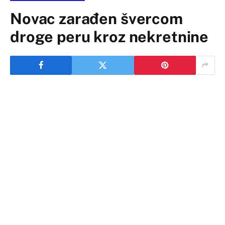
Novac zarađen švercom
droge peru kroz nekretnine
Šverceri droge imaju dobro izgrađenu infrastrukturu u
smislu organizovanja transporta, distribucije i prodaje
te pranja novca, koji najčešće investiraju u nekretnine u
BiH i regionu.
Ističe se to u dokumentu Ministarstva bezbjednosti BiH
pod nazivom “Prijedlog procjene prijetnje od