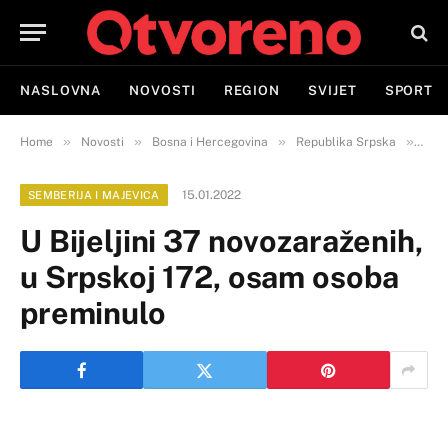
NASLOVNA
NOVOSTI
REGION
SVIJET
SPORT
»
»
»
»
Home
Novosti
Bosna i Hercegovina
Republika Srpska
Semb
15.01.2022
SEMBERIJA I MAJEVICA
U Bijeljini 37 novozaraženih,
u Srpskoj 172, osam osoba
preminulo