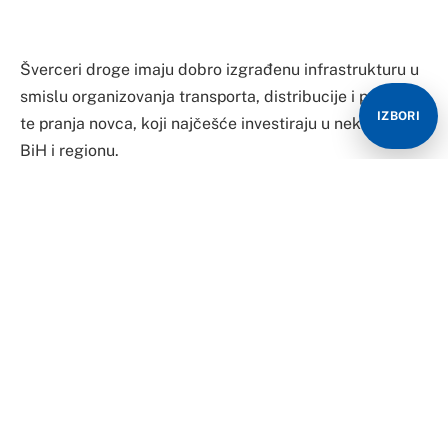
organizovanog kriminala u BiH u 2021. godini”, gdje su
navedeni brojni šokantni podaci, uključujući i onaj da u
BiH raste potrošnja droge, a procjenjuje se da će taj
trend biti i nastavljen.
IZBORI
Na tržištu u BiH, istaknuto je, prisutne su gotovo sve
vrste droga, a dominiraju produkti kanabisa, kokain i
sintetičke droge.
U ovom dokumentu ističe se da, zbog loše putne
komunikacije i konfiguracije terena, rute krijumčara
heroina najvećim dijelom zaobilaze BiH, a u BiH se
manje količine heroina najčešće ilegalno transportuju
iz Turske.
“Organizovane kriminalne grupe iz BiH imaju veći broj
kriminalnih veza, kako u susjednim zemljama, tako i u