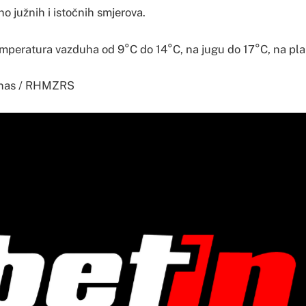
no južnih i istočnih smjerova.
mperatura vazduha od 9°C do 14°C, na jugu do 17°C, na pl
anas / RHMZRS