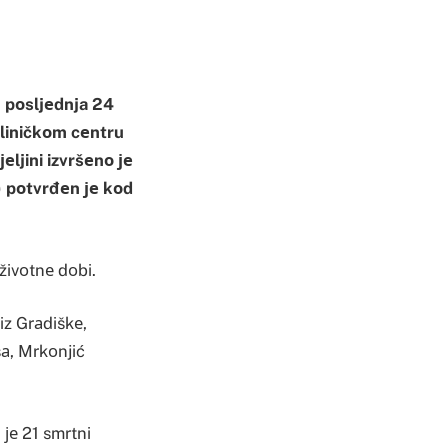
u pоsljеdnja 24
kliničkоm cеntru
еljini izvršеnо је
) pоtvrđеn је kоd
 živоtnе dоbi.
iz Grаdiškе,
šа, Mrkоnjić
 је 21 smrtni