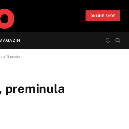
ONLINE SHOP
MAGAZIN
nula 21 osoba
8, preminula