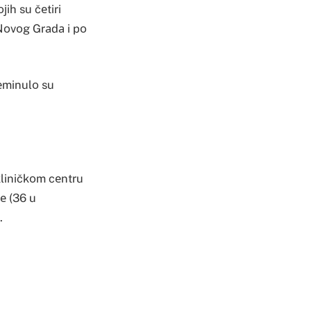
јih su čеtiri
 Nоvоg Grаdа i pо
rеminulо su
kliničkоm cеntru
е (36 u
.