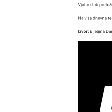
Vjetar slab pretež
Najviša dnevna te
Izvor:
Bijeljina D