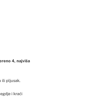
jereno 4, najviša
ili pljusak.
gdje i kraći