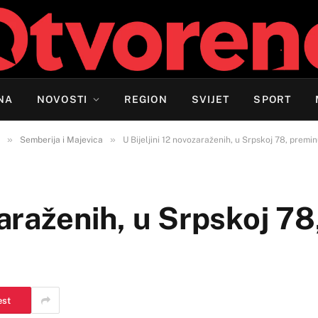
NA
NOVOSTI
REGION
SVIJET
SPORT
»
»
Semberija i Majevica
U Bijeljini 12 novozaraženih, u Srpskoj 78, premi
zaraženih, u Srpskoj 7
est