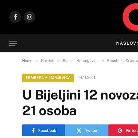
Facebook
Instagram
NASLOV
»
»
»
Home
Novosti
Bosna i Hercegovina
Republika Srpska
SEMBERIJA I MAJEVICA
14.11.2021
U Bijeljini 12 novo
21 osoba
Facebook
Twitter
Pinter