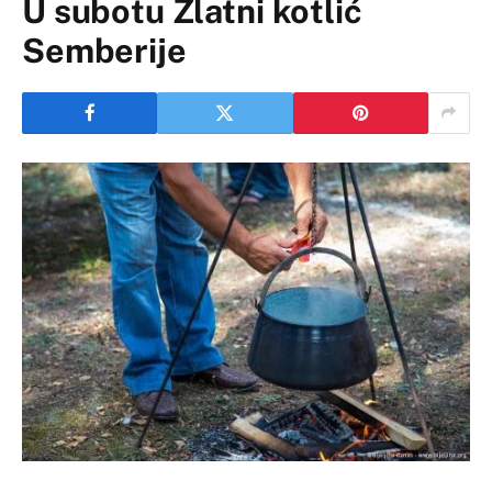
U subotu Zlatni kotlić
Semberije