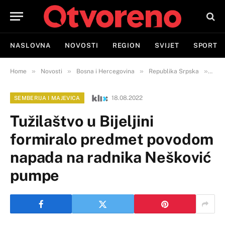
NASLOVNA
NOVOSTI
REGION
SVIJET
SPORT
»
»
»
»
Home
Novosti
Bosna i Hercegovina
Republika Srpska
Semb
18.08.2022
SEMBERIJA I MAJEVICA
Tužilaštvo u Bijeljini
formiralo predmet povodom
napada na radnika Nešković
pumpe