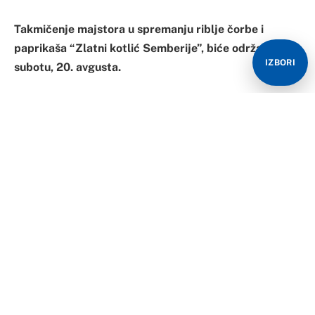
Takmičenje majstora u spremanju riblje čorbe i
paprikaša “Zlatni kotlić Semberije”, biće održan u
IZBORI
subotu, 20. avgusta.
Tradicionalna manifestacija biće održana na prostoru
Banje Dvorovi, najavljeno je iz Turističke organizacije
Grada Bijeljina koja je, kao i prethodnih godina
organizator kotlića, a pod pokroviteljstvom Gradske
uprave.
Za učesnike tradicionalnog takmičenja u spremanju
riblje čorbe obezbijeđena je riba, a ekipe ne plaćaju
kotizaciju za učešće.
Manifestacija počinje od 10.00 časova pripremom
takmičarskih mjesta, nakon čega slijedi prijava ekipa,