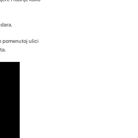
udara.
re pomenutoj ulici
ta.