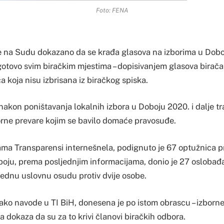
Foto: FENA
i je na Sudu dokazano da se krađa glasova na izborima u Dobo
tovo svim biračkim mjestima – dopisivanjem glasova birača k
ica koja nisu izbrisana iz biračkog spiska.
nakon poništavanja lokalnih izbora u Doboju 2020. i dalje tr
borne prevare kojim se bavilo domaće pravosuđe.
ma Transparensi internešnela, podignuto je 67 optužnica pr
oju, prema posljednjim informacijama, donio je 27 oslobađ
jednu uslovnu osudu protiv dvije osobe.
ako navode u TI BiH, donesena je po istom obrascu – izborne
 dokaza da su za to krivi članovi biračkih odbora.