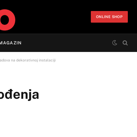
ONLINE SHOP
MAGAZIN
adova na dekorativnoj instalaciji
vođenja