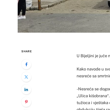
SHARE
U Bijeljini je juč
Kako navode u svom
nesreće sa smrtni
-Nesreća se dogodi
„Ulica kišobrana“.
tužioca i vještaka
obdukciju tijela r