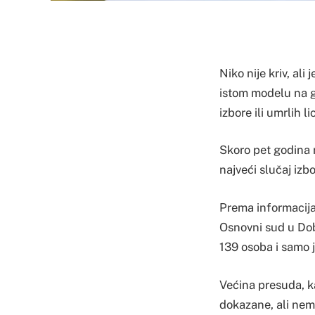
Niko nije kriv, al
istom modelu na go
izbore ili umrlih l
Skoro pet godina 
najveći slučaj iz
Prema informacija
Osnovni sud u Dob
139 osoba i samo 
Većina presuda, k
dokazane, ali nema