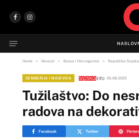
Facebook
Instagram
NASLOV
»
»
»
Home
Novosti
Bosna i Hercegovina
Republika Srpska
SEMBERIJA I MAJEVICA
05.08.2025
Tužilaštvo: Do nes
radova na dekorativ
Facebook
Twitter
Pinter