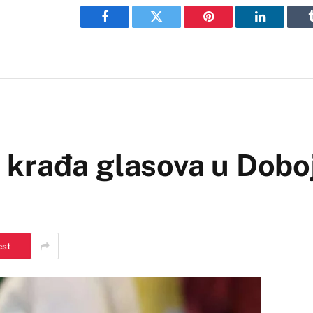
Facebook
Twitter
Pinterest
LinkedIn
rađa glasova u Doboju,
est