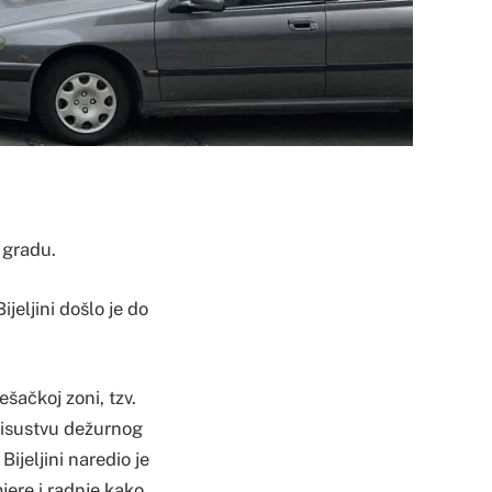
 gradu.
jeljini došlo je do
šačkoj zoni, tzv.
prisustvu dežurnog
ijeljini naredio je
jere i radnje kako