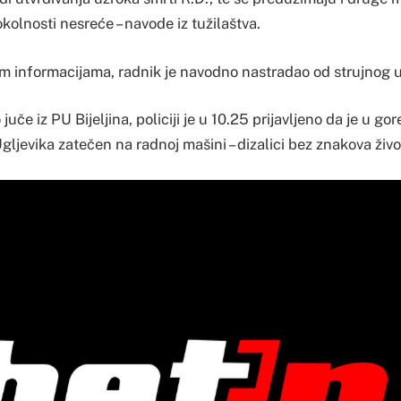
okolnosti nesreće – navode iz tužilaštva.
 informacijama, radnik je navodno nastradao od strujnog 
uče iz PU Bijeljina, policiji je u 10.25 prijavljeno da je u go
gljevika zatečen na radnoj mašini – dizalici bez znakova živo