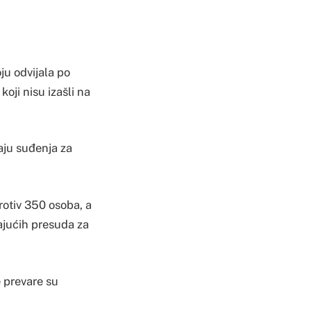
ju odvijala po
oji nisu izašli na
aju suđenja za
otiv 350 osoba, a
ajućih presuda za
 prevare su