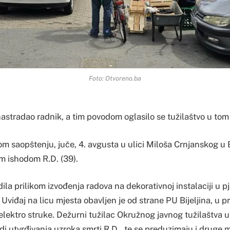
Foto: Otvoreno.ba
e nastradao radnik, a tim povodom oglasilo se tužilaštvo u tom
 saopštenju, juče, 4. avgusta u ulici Miloša Crnjanskog u Bi
m ishodom R.D. (39).
la prilikom izvođenja radova na dekorativnoj instalaciji u pje
 Uviđaj na licu mjesta obavljen je od strane PU Bijeljina, u 
 elektro struke. Dežurni tužilac Okružnog javnog tužilaštva u B
adi utvrđivanja uzroka smrti R.D., te se preduzimaju i druge m