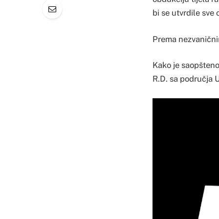
bi se utvrdile sve 
Prema nezvaničnim
Kako je saopšteno j
R.D. sa područja U