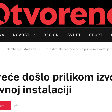
NA
NOVOSTI
REGION
SVIJET
SPORT
»
»
Semberija i Majevica
Tužilaštvo: Do nesreće došlo prilikom izvođenja r
reće došlo prilikom iz
noj instalaciji
est