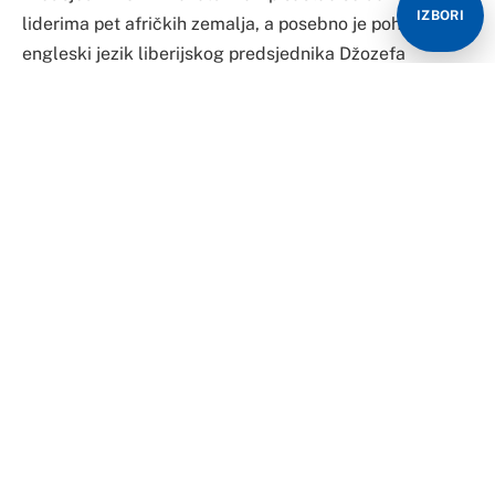
IZBORI
liderima pet afričkih zemalja, a posebno je pohvalio
engleski jezik liberijskog predsjednika Džozefa
Boakaia.
“Hvala vam, tako dobar engleski. Tako lijep. Gdje ste
naučili da govorite tako lijepo”, upitao je Tramp.
Predsednik Džozef Njuma Boakai je odgovorio da je
engleski naučio u Liberiji.
Zvanični jezik Liberije je engleski, prenosi B92.
Trump to the President of Liberia: "Such
good English. Where did you learn to speak
so beautifully?"