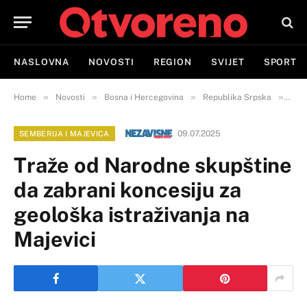
NASLOVNA
NOVOSTI
REGION
SVIJET
SPORT
»
»
»
»
Home
Novosti
Bosna i Hercegovina
Republika Srpska
Semb
09.07.2025
SEMBERIJA I MAJEVICA
Traže od Narodne skupštine
da zabrani koncesiju za
geološka istraživanja na
Majevici