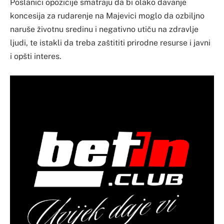
Poslanici opozicije smatraju da bi olako davanje
koncesija za rudarenje na Majevici moglo da ozbiljno
naruše životnu sredinu i negativno utiču na zdravlje
ljudi, te istakli da treba zaštititi prirodne resurse i javni
i opšti interes.