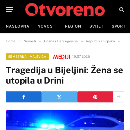
NASLOVNA
NOVOSTI
REGION
SVIJET
SPORT
»
»
»
»
Home
Novosti
Bosna i Hercegovina
Republika Srpska
Semb
19.07.2025
SEMBERIJA I MAJEVICA
Tragedija u Bijeljini: Žena se
utopila u Drini