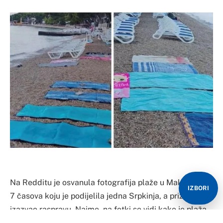
Na Redditu je osvanula fotografija plaže u Makarskoj u
IZBORI
7 časova koju je podijelila jedna Srpkinja, a prizor je
izazvao raspravu. Naime, na fotki se vidi kako je plaža
od ranog jutra prekrivena peškirima i rekvizitima koji