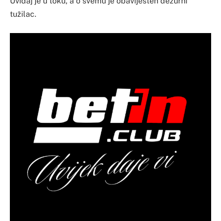
Uviđaj je u toku, a o svemu je obaviješten dežurni
tužilac.