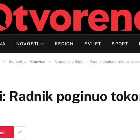
NA
NOVOSTI
REGION
SVIJET
SPORT
»
»
Semberija i Majevica
Tragedija u Bijeljini: Radnik poginuo tokom rada 
ini: Radnik poginuo tok
est