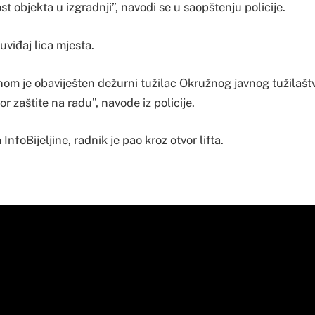
t objekta u izgradnji”, navodi se u saopštenju policije.
uviđaj lica mjesta.
m je obaviješten dežurni tužilac Okružnog javnog tužilaštva
r zaštite na radu”, navode iz policije.
nfoBijeljine, radnik je pao kroz otvor lifta.