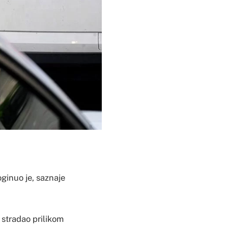
oginuo je, saznaje
o stradao prilikom