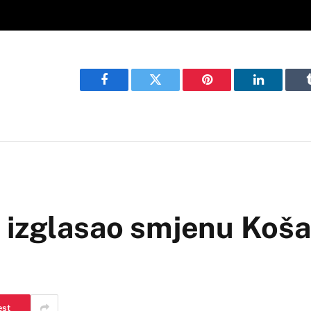
Facebook
Twitter
Pinterest
LinkedIn
 izglasao smjenu Koša
est