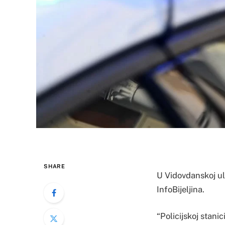
SHARE
U Vidovdanskoj ulic
InfoBijeljina.
“Policijskoj stanic