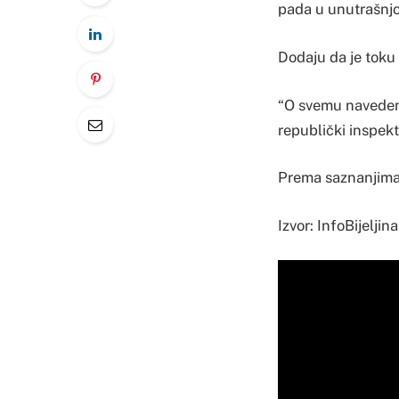
pada u unutrašnjos
Dodaju da je toku 
“O svemu navedeno
republički inspekto
Prema saznanjima I
Izvor: InfoBijeljina