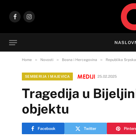
Facebook
Instagram
NASLOV
»
»
»
Home
Novosti
Bosna i Hercegovina
Republika Srpska
SEMBERIJA I MAJEVICA
25.02.2025
Tragedija u Bijelj
objektu
Facebook
Twitter
Pinter