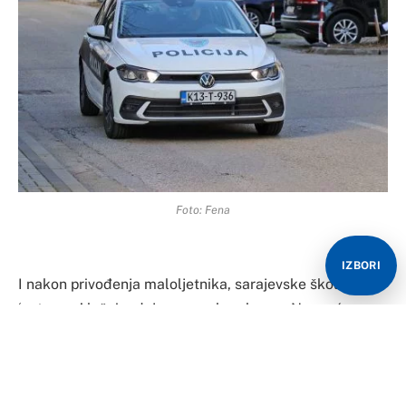
Foto: Fena
IZBORI
I nakon privođenja maloljetnika, sarajevske škole
‘zatrpane’ lažnim dojavama o bombama. Na sreću sve
su bile lažne ali zbog ovog krivičnog djela paralizovane
su obrazovne institucije u Kantonu Sarajevo – piše
Crna-Hronika.