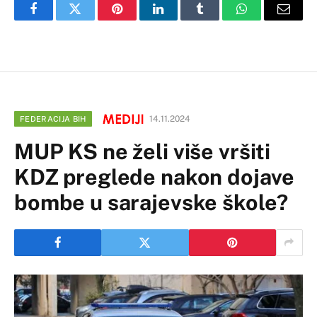
Facebook
Twitter
Pinterest
LinkedIn
Tumblr
WhatsApp
Email
14.11.2024
FEDERACIJA BIH
MUP KS ne želi više vršiti
KDZ preglede nakon dojave
bombe u sarajevske škole?