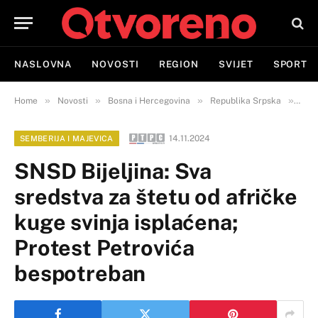
NASLOVNA
NOVOSTI
REGION
SVIJET
SPORT
»
»
»
»
Home
Novosti
Bosna i Hercegovina
Republika Srpska
Semb
14.11.2024
SEMBERIJA I MAJEVICA
SNSD Bijeljina: Sva
sredstva za štetu od afričke
kuge svinja isplaćena;
Protest Petrovića
bespotreban