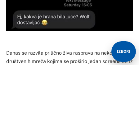
IZBORI
Danas se razvila prilično živa rasprava na nekoliko
društvenih mreža kojima se proširio jedan screenshot iz
Srbije.
Naime, tamo je jedan dostavljač odlučio poslati poruku
osobi kojoj je upravo dostavio hranu, a kako je stvar
završila – pogledajte ispod.