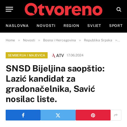
NASLOVNA
NOVOSTI
REGION
SVIJET
SPORT
»
»
»
»
Home
Novosti
Bosna i Hercegovina
Republika Srpska
Semb
17.06.2024
SEMBERIJA I MAJEVICA
SNSD Bijeljina saopštio:
Lazić kandidat za
gradonačelnika, Savić
nosilac liste.