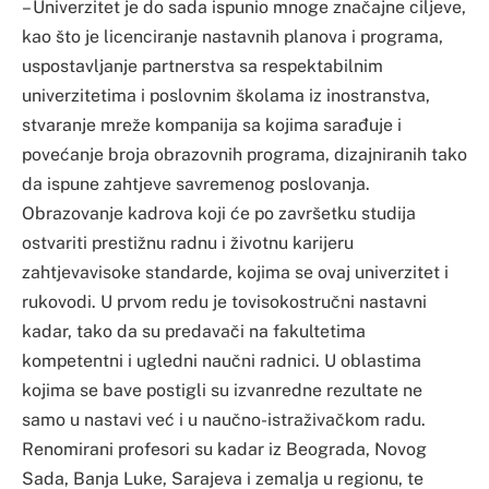
– Univerzitet je do sada ispunio mnoge značajne ciljeve,
kao što je licenciranje nastavnih planova i programa,
uspostavljanje partnerstva sa respektabilnim
univerzitetima i poslovnim školama iz inostranstva,
stvaranje mreže kompanija sa kojima sarađuje i
povećanje broja obrazovnih programa, dizajniranih tako
da ispune zahtjeve savremenog poslovanja.
Obrazovanje kadrova koji će po završetku studija
ostvariti prestižnu radnu i životnu karijeru
zahtjevavisoke standarde, kojima se ovaj univerzitet i
rukovodi. U prvom redu je tovisokostručni nastavni
kadar, tako da su predavači na fakultetima
kompetentni i ugledni naučni radnici. U oblastima
kojima se bave postigli su izvanredne rezultate ne
samo u nastavi već i u naučno-istraživačkom radu.
Renomirani profesori su kadar iz Beograda, Novog
Sada, Banja Luke, Sarajeva i zemalja u regionu, te