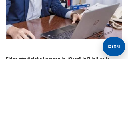
IZBORI
Ekipa stručnjaka kompanije “Orao” iz Bijeljine je
tokom boravka u Indiji dogovorila sa predstavnicima
ratnog vazduhoplovstva ove zemlje mogućnost
generalnog remonta novog tipa motora, što je posao
za narednih desetak godina, rekao je Srni vršilac
dužnosti izvršnog direktora za ekonomske poslove u
ovoj fabrici Mladen Lemez.
On je naveo da u “Orlu” uskoro očekuju potpisivanje
ugovora sa jednim krajnjim korisnikom o usluzi