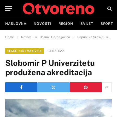
NASLOVNA
NOVOSTI
REGION
SVIJET
SPORT
»
»
»
»
Home
Novosti
Bosna i Hercegovina
Republika Srpska
Semb
04.07.2022
SEMBERIJA I MAJEVICA
Slobomir P Univerzitetu
produžena akreditacija