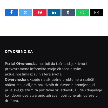
Facebook
Twitter
Pinterest
LinkedIn
Tumblr
WhatsApp
Email
OTVORENO.BA
Portal
Otvoreno.ba
nastoji da tačno, objektivno i
pravovremeno informiše svoje čitaoce o svim
aktuelnostima iz svih sfera života.
Otvoreno.ba
ukazuje na aktuelne probleme u različitim
oblastima, s ciljem pozitivnih društvenih promjena, ali
prije svega afirmira pozitivne vrijednosti, ljude i događaje
koji doprinose stvaranju zdrave i pozitivne atmosfere u
društvu.