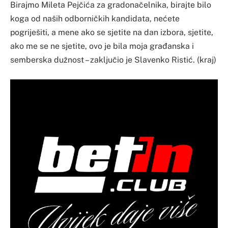
Birajmo Mileta Pejčića za gradonačelnika, birajte bilo
koga od naših odborničkih kandidata, nećete
pogriješiti, a mene ako se sjetite na dan izbora, sjetite,
ako me se ne sjetite, ovo je bila moja građanska i
semberska dužnost – zaključio je Slavenko Ristić. (kraj)