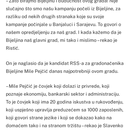
– Zato birajmo Bijeljinu i budućnost ovog grada! Nije
slučajno što smo našu kampanju počeli iz Bijeljine, za
razliku od nekih drugih stranaka koje su svoje
kampanje počinjale u Banjaluci i Sarajevu. To govori o
našem opredjeljenju za naš grad. I kada kažemo da je
Bijeljina naš glavni grad, mi tako i mislimo – rekao je
Ristić.
On je naglasio da je kandidat RSS-a za gradonačenika
Bijeljine Mile Pejčić danas najpotrebniji ovom gradu.
– Mile Pejčić je čovjek koji dolazi iz privrede, koji
poznaje ekonomiju, bankarski sektor i administraciju.
To je čovjek koji ima 20 godina iskustva u rukovođenju,
koji uspješno upravlja preduzećem sa 1000 zaposlenih,
koji govori strane jezike i koji se dokazao kako na
domaćem tako i na stranom tržištu – rekao je Slavenko