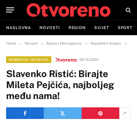
NASLOVNA
NOVOSTI
REGION
SVIJET
SPORT
»
»
»
»
Home
Novosti
Bosna i Hercegovina
Republika Srpska
Semb
04.10.2024
SEMBERIJA I MAJEVICA
Slavenko Ristić: Birajte
Mileta Pejčića, najboljeg
među nama!