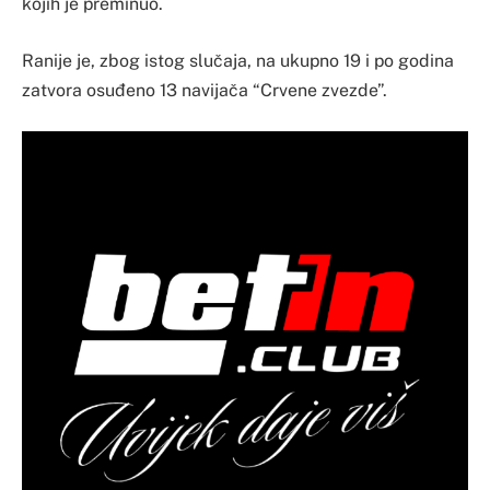
kojih je preminuo.
Ranije je, zbog istog slučaja, na ukupno 19 i po godina
zatvora osuđeno 13 navijača “Crvene zvezde”.