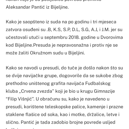
Aleksandar Pantić iz Bijeljine.
Kako je saopšteno iz suda na po godinu i tri mjeseca
zatvora osuđeni su .B, K.S, S.P, D.L, S.G, A.J, i J.M. jer su
učestovali utuči u septembru 2018. godine u Dvorovima
kod Bijeljine.Presuda je nepravosnažna i protiv nje se
može žaliti Okružnom sudu u Bijeljini.
Kako se navodi u presudi, do tuče je došlo nakon što su
se dvije navijačke grupe, dogovorile da se sukobe zbog
prethodno uništenog grafita navijača Fudbalskog
kluba „Crvena zvezda” koji je bio u krugu Gimnazije
“Filip Višnjić”. U obračunu su, kako je navedeno u
presudi, korištene teleskopske palice, kamenje i prazne
staklene flašice od soka, kao i motke, držalice, letve i
slično. Pantić je tada zadobio brojne povrede usljed