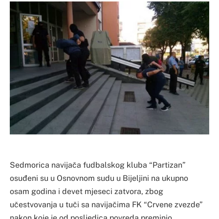
Sedmorica navijača fudbalskog kluba “Partizan”
osuđeni su u Osnovnom sudu u Bijeljini na ukupno
osam godina i devet mjeseci zatvora, zbog
učestvovanja u tuči sa navijačima FK “Crvene zvezde”
nakon koje je od posljedica povreda preminio