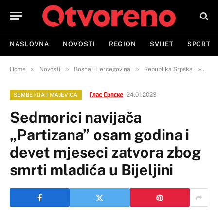
NASLOVNA
NOVOSTI
REGION
SVIJET
SPORT
»
»
»
»
Home
Novosti
Bosna i Hercegovina
Republika Srpska
Semb
24.01.2023
SEMBERIJA I MAJEVICA
Sedmorici navijača
„Partizana” osam godina i
devet mjeseci zatvora zbog
smrti mladića u Bijeljini