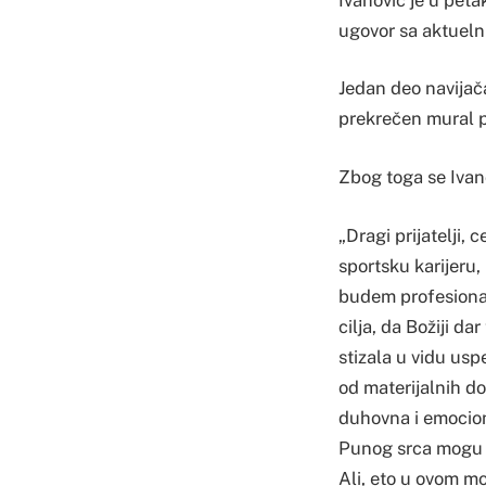
ugovor sa aktuel
Jedan deo navijača
prekrečen mural 
Zbog toga se Ivan
„Dragi prijatelji,
sportsku karijeru,
budem profesionaln
cilja, da Božiji d
stizala u vidu usp
od materijalnih do
duhovna i emocion
Punog srca mogu r
Ali, eto u ovom mo