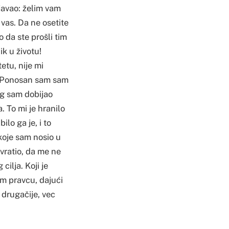
ljavao: želim vam
 vas. Da ne osetite
o da ste prošli tim
k u životu!
etu, nije mi
u. Ponosan sam sam
jeg sam dobijao
 To mi je hranilo
lo ga je, i to
koje sam nosio u
vratio, da me ne
ilja. Koji je
om pravcu, dajući
 drugačije, vec