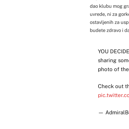
dao klubu mog gra
uvrede, ni za gork
ostavljenih za us
budete zdravo i d
YOU DECIDE
sharing som
photo of th
Check out th
pic.twitter.
— AdmiralB