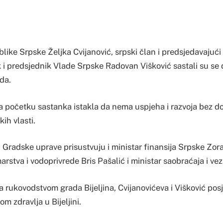
like Srpske Željka Cvijanović, srpski član i predsjedavajući
i predsjednik Vlade Srpske Radovan Višković sastali su se d
da.
na početku sastanka istakla da nema uspjeha i razvoja bez d
kih vlasti.
Gradske uprave prisustvuju i ministar finansija Srpske Zora
arstva i vodoprivrede Bris Pašalić i ministar saobraćaja i ve
 rukovodstvom grada Bijeljina, Cvijanovićeva i Višković posj
om zdravlja u Bijeljini.