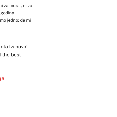
i za mural, ni za
o godina
amo jedno: da mi
kola Ivanović
 the best
ga