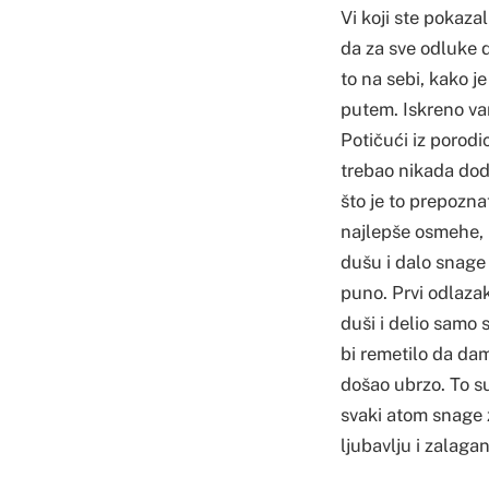
​Vi koji ste pokaz
da za sve odluke d
to na sebi, kako j
putem. Iskreno va
Potičući iz porod
trebao nikada dod
što je to prepozna
najlepše osmehe, 
dušu i dalo snage 
puno. Prvi odlaza
duši i delio samo
bi remetilo da da
došao ubrzo. To su
svaki atom snage 
ljubavlju i zalaga