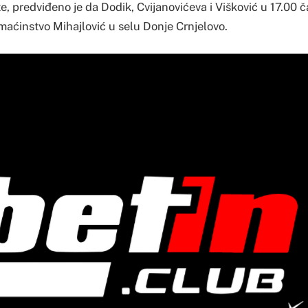
, predviđeno je da Dodik, Cvijanovićeva i Višković u 17.00 č
maćinstvo Mihajlović u selu Donje Crnjelovo.