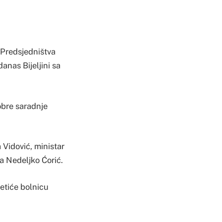
 Predsjedništva
anas Bijeljini sa
obre saradnje
 Vidović, ministar
za Nedeljko Ćorić.
etiće bolnicu