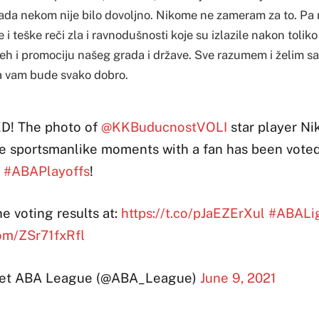
da nekom nije bilo dovoljno. Nikome ne zameram za to. Pa n
e i teške reči zla i ravnodušnosti koje su izlazile nakon tolik
peh i promociju našeg grada i države. Sve razumem i želim s
a vam bude svako dobro.
D! The photo of
@KKBuducnostVOLI
star player Ni
e sportsmanlike moments with a fan has been voted
e
#ABAPlayoffs
!
e voting results at:
https://t.co/pJaEZErXul
#ABALi
com/ZSr71fxRfl
et ABA League (@ABA_League)
June 9, 2021