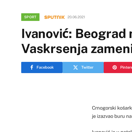
SPORT
20.06.2021
Ivanović: Beograd
Vaskrsenja zamen
Facebook
Twitter
Pinter
Crnogorski košark
je izazvao buru na
Ivanović je u pet