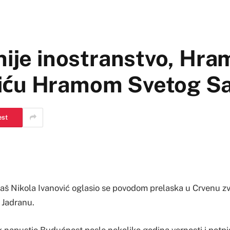
 nije inostranstvo, Hra
iću Hramom Svetog S
est
aš Nikola Ivanović oglasio se povodom prelaska u Crvenu z
 Jadranu.
ak napustio Budućnost posle nekoliko godina vernosti i potp