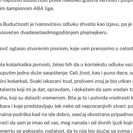
nim šampionom ABA lige.
 Budućnosti je Ivanovićevu odluku shvatio kao izjavu, pa j
posvećen dvadesetsedmogodišnjem plejmejkeru.
ović oglasio otvorenim pismom, koje vam prenosimo u celost
 cela košarkaška javnosti, želeo bih da u kontekstu odluke ve
 uputim jedno duže saopštenje: Celi život, kao i puno dece, 
i košarkaš. Svaki iskazani trud, proliveni znoj je bio utkan
ar talenta koji mi je dat, opravdam, i dokažem da sam vredan t
eha, koji su dolazili vremenom. Bila je to i potvrda vrednosti 
bara i koje predstavljaju tek neke od neprocenjivih stvari: p
alna podrška kad ne ide dobro, osećaj obostrane pripadnost
eći da sam je imao od vas, mog naroda i od divnih ljudi koj
mentu se pokazalo, nažalost, da to nije bio slučaj sa svima 