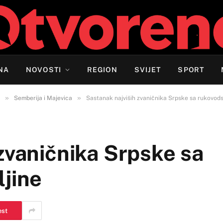
NA
NOVOSTI
REGION
SVIJET
SPORT
»
»
Semberija i Majevica
Sastanak najviših zvaničnika Srpske sa rukovods
zvaničnika Srpske sa
ljine
est