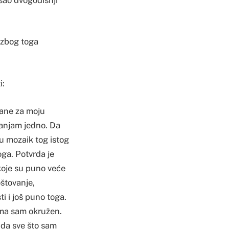
e zbog toga
i:
zane za moju
sanjam jedno. Da
 u mozaik tog istog
oga. Potvrda je
koje su puno veće
oštovanje,
i i još puno toga.
ima sam okružen.
i da sve što sam