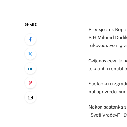
SHARE
Predsjednik Repub
BiH Milorad Dodik 
rukovodstvom gra
Cvijanovićeva je 
lokalnih i republič
Sastanku u zgradi 
poljoprivrede, šum
Nakon sastanka sa
“Sveti Vračevi” i D