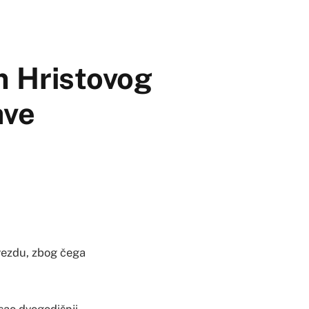
m Hristovog
ave
vezdu, zbog čega
isao dvogodišnji