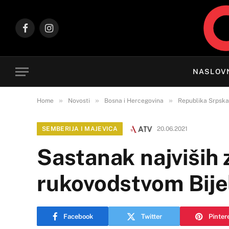
Facebook
Instagram
NASLOV
»
»
»
Home
Novosti
Bosna i Hercegovina
Republika Srpska
SEMBERIJA I MAJEVICA
20.06.2021
Sastanak najviših 
rukovodstvom Bije
Facebook
Twitter
Pinter