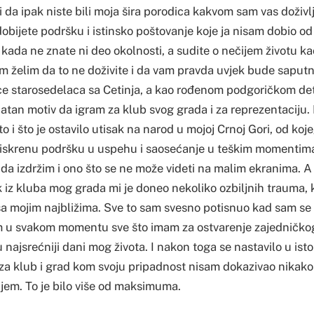
ali da ipak niste bili moja šira porodica kakvom sam vas doživ
obijete podršku i istinsko poštovanje koje ja nisam dobio od
e kada ne znate ni deo okolnosti, a sudite o nečijem životu ka
m želim da to ne doživite i da vam pravda uvjek bude saputni
ice starosedelaca sa Cetinja, a kao rođenom podgoričkom det
atan motiv da igram za klub svog grada i za reprezentacij
to i što je ostavilo utisak na narod u mojoj Crnoj Gori, od ko
iskrenu podršku u uspehu i saosećanje u teškim momentima.
da izdržim i ono što se ne može videti na malim ekranima. A bi
k iz kluba mog grada mi je doneo nekoliko ozbiljnih trauma, 
 sa mojim najbližima. Sve to sam svesno potisnuo kad sam se 
m u svakom momentu sve što imam za ostvarenje zajedničkog c
 najsrećniji dani mog života. I nakon toga se nastavilo u ist
za klub i grad kom svoju pripadnost nisam dokazivao nikako
njem. To je bilo više od maksimuma.