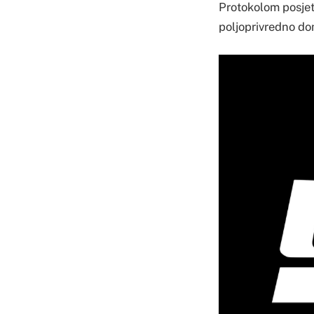
Protokolom posjete
poljoprivredno do