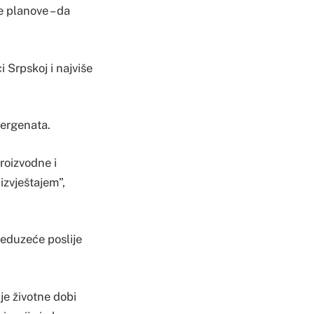
e planove – da
 Srpskoj i najviše
nergenata.
roizvodne i
izvještajem”,
reduzeće poslije
je životne dobi