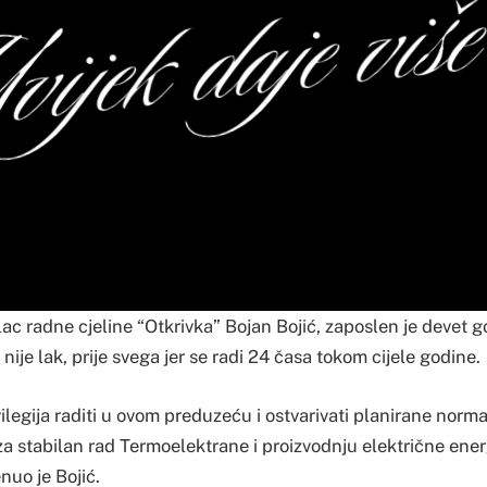
ac radne cjeline “Otkrivka” Bojan Bojić, zaposlen je devet g
ije lak, prije svega jer se radi 24 časa tokom cijele godine.
ivilegija raditi u ovom preduzeću i ostvarivati planirane norm
za stabilan rad Termoelektrane i proizvodnju električne energ
nuo je Bojić.