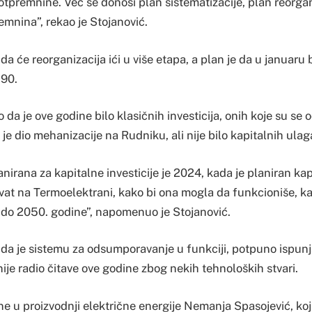
otpremnine. Već se donosi plan sistematizacije, plan reorgan
emnina”, rekao je Stojanović.
 će reorganizacija ići u više etapa, a plan je da u januaru 
 90.
o da je ove godine bilo klasičnih investicija, onih koje su se 
je dio mehanizacije na Rudniku, ali nije bilo kapitalnih ulag
anirana za kapitalne investicije je 2024, kada je planiran kap
hvat na Termoelektrani, kako bi ona mogla da funkcioniše, ka
, do 2050. godine”, napomenuo je Stojanović.
a je sistemu za odsumporavanje u funkciji, potpuno ispunj
nije radio čitave ove godine zbog nekih tehnoloških stvari.
e u proizvodnji električne energije Nemanja Spasojević, koj