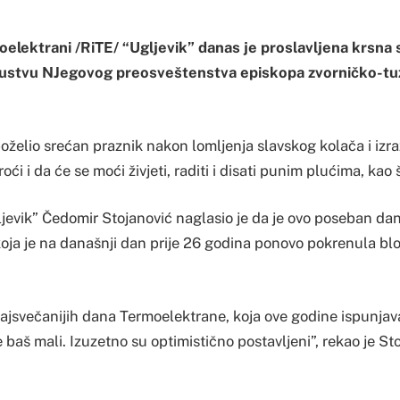
elektrani /RiTE/ “Ugljevik” danas je proslavljena krsna 
sustvu NJegovog preosveštenstva episkopa zvorničko-tuz
poželio srećan praznik nakon lomljenja slavskog kolača i izr
ći i da će se moći živjeti, raditi i disati punim plućima, kao št
ljevik” Čedomir Stojanović naglasio je da je ovo poseban da
oja je na današnji dan prije 26 godina ponovo pokrenula bl
najsvečanijih dana Termoelektrane, koja ove godine ispunjav
e baš mali. Izuzetno su optimistično postavljeni”, rekao je St