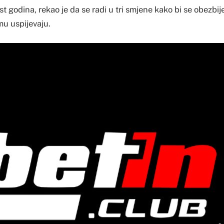
t godina, rekao je da se radi u tri smjene kako bi se obezbi
mu uspijevaju.