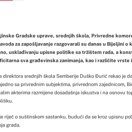
eljinske Gradske uprave, srednjih škola, Privredne komor
voda za zapošljavanje razgovarali su danas u Bijeljini o kl
o, usklađivanju upisne politike sa tržištem rada, a kons
ficitarna sva građevinska zanimanja, kao i različite vrste 
a direktora srednjih škola Semberije Duško Đurić rekao je da
 zajedno sa privrednim subjektima, privrednom zajednicom, B
talim akterima razmijene dosadašnja iskustva i na osnovu to
itiku.
je riječ o suštinskom sastanku, budući da se kroz upisnu pol
ja grada.