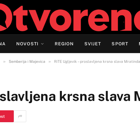
NA
NOVOSTI
REGION
SVIJET
SPORT
»
»
Semberija i Majevica
RiTE Ugljevik – proslavljena krsna slava Mratind
oslavljena krsna slava
est