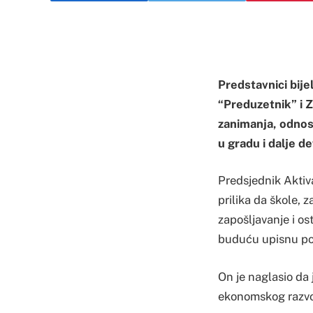
Predstavnici bij
“Preduzetnik” i Za
zanimanja, odnosn
u gradu i dalje de
Predsjednik Aktiv
prilika da škole,
zapošljavanje i os
buduću upisnu pol
On je naglasio da 
ekonomskog razvo