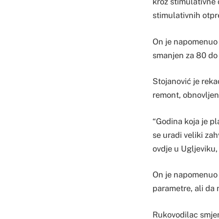
kroz stimulativne 
stimulativnih otpr
On je napomenuo da
smanjen za 80 do
Stojanović je reka
remont, obnovljen 
“Godina koja je pl
se uradi veliki za
ovdje u Ugljeviku
On je napomenuo d
parametre, ali da 
Rukovodilac smjen