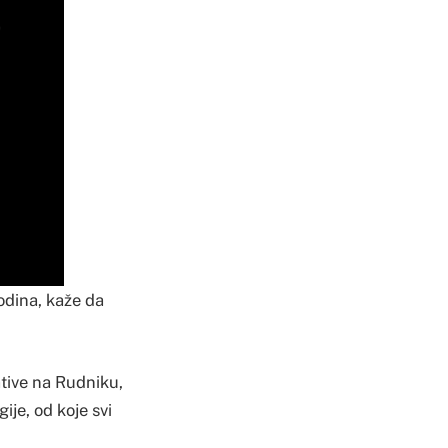
odina, kaže da
ative na Rudniku,
ije, od koje svi