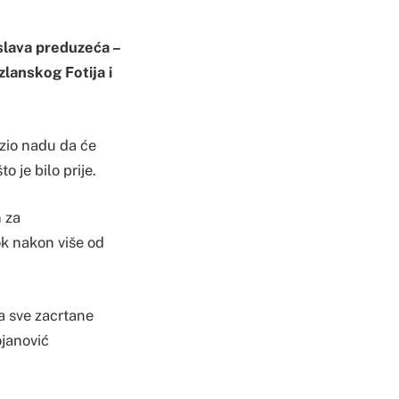
slava preduzeća –
lanskog Fotija i
azio nadu da će
o je bilo prije.
n za
ok nakon više od
a sve zacrtane
ojanović