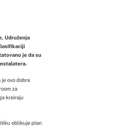
e, Udruženja
asifikaciji
tatovano je da su
instalatera.
 je ovo dobra
iroom za
ga kreiraju
itiku oblikuje plan