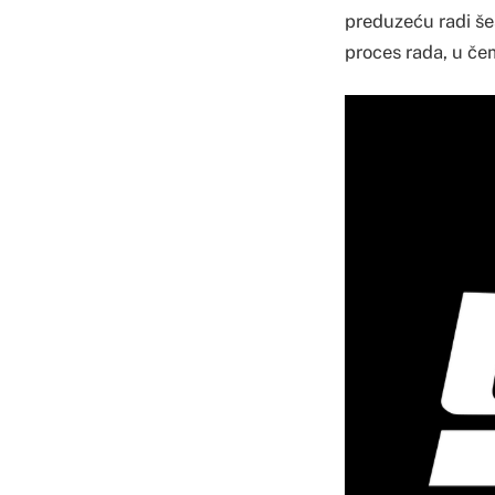
preduzeću radi šes
proces rada, u če