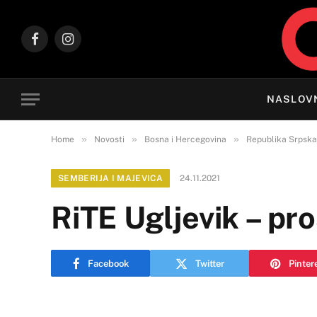
Facebook
Instagram
NASLOV
»
»
»
Home
Novosti
Bosna i Hercegovina
Republika Srpska
SEMBERIJA I MAJEVICA
24.11.2021
RiTE Ugljevik – pr
Facebook
Twitter
Pinter