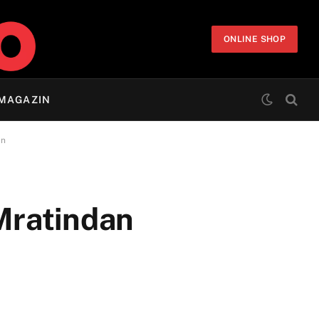
ONLINE SHOP
MAGAZIN
an
 Mratindan