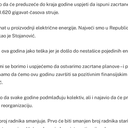
o da će preduzeće do kraja godine uspjeti da ispuni zacrtan
1.620 gigavat-časova struje.
at u proizvodnji električne energije. Najveći smo u Republici
kao je Stojanović.
 ova godina jako teška jer je došlo do nestašice pojedinih e
mi se borimo i uspjećemo da ostvarimo zacrtane planove – i p
amo da ćemo ovu godinu završiti sa pozitivnim finansijskim 
ć.
o da svake godine podmlađuju kolektiv, ali i najavio da će p
 reorganizaciju.
broj radnika smanjuje. Prvo će biti smanjen broj radnika stari