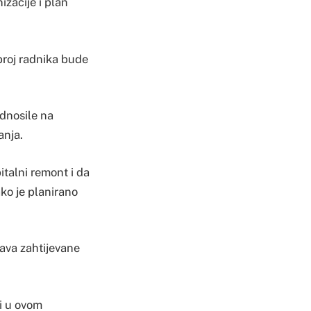
izacije i plan
broj radnika bude
odnosile na
anja.
italni remont i da
ko je planirano
ava zahtijevane
i u ovom