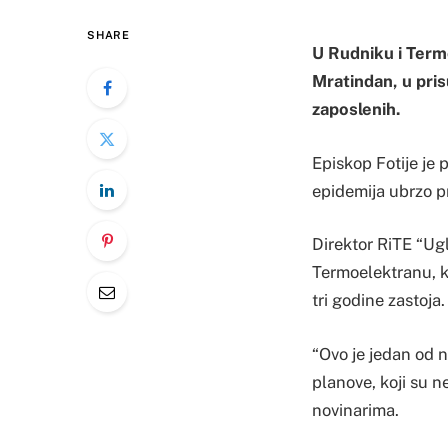
SHARE
U Rudniku i Termo
Mratindan, u pri
zaposlenih.
Episkop Fotije je 
epidemija ubrzo pro
Direktor RiTE “Ug
Termoelektranu, k
tri godine zastoja.
“Ovo je jedan od 
planove, koji su n
novinarima.