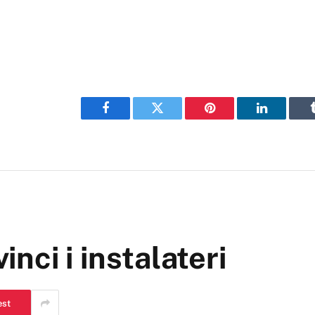
Facebook
Twitter
Pinterest
LinkedIn
inci i instalateri
est