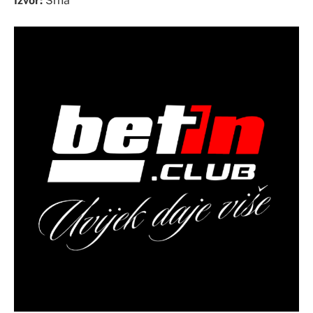
Izvor:
Srna