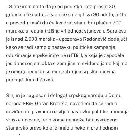
– S obzirom na to da je od početka rata prošlo 30
godina, naknadu za stan će smanjiti za 30 odsto, a što
u prevodu znači da će kvadrat stana biti plaćan 700
maraka, a realna tržišna vrijednost stanova u Sarajevu
je iznad 2.500 maraka – upozorava Radanović dodajući
kako se radi samo o nastavku političke kampanje
oduzimanja srpske imovine u FBiH, a koja je započela
još donošenjem akta o zemljišnim evidencijama kojima
je omogućeno da se mnogobrojna srpska imovina
proknjiži kao državna.
S njim je saglasan i delegat srpskog naroda u Domu
naroda FBiH Goran Broćeta, navodeći da se radi o
neviđenom pravnom nasilju i nastavku politike otimanja
srpske imovine, jer nikome ne može biti uskraćeno
stanarsko pravo koje je imao u nekom prethodnom