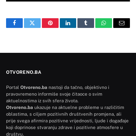
Facebook
Twitter
Pinterest
LinkedIn
Tumblr
WhatsApp
Email
OTVORENO.BA
Portal
Otvoreno.ba
nastoji da tačno, objektivno i
pravovremeno informiše svoje čitaoce o svim
aktuelnostima iz svih sfera života.
Otvoreno.ba
ukazuje na aktuelne probleme u različitim
oblastima, s ciljem pozitivnih društvenih promjena, ali
prije svega afirmira pozitivne vrijednosti, ljude i događaje
koji doprinose stvaranju zdrave i pozitivne atmosfere u
društvu.