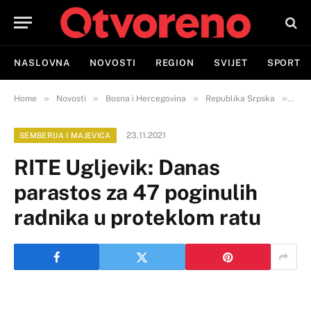
NASLOVNA
NOVOSTI
REGION
SVIJET
SPORT
»
»
»
»
Home
Novosti
Bosna i Hercegovina
Republika Srpska
Semb
23.11.2021
SEMBERIJA I MAJEVICA
RITE Ugljevik: Danas
parastos za 47 poginulih
radnika u proteklom ratu