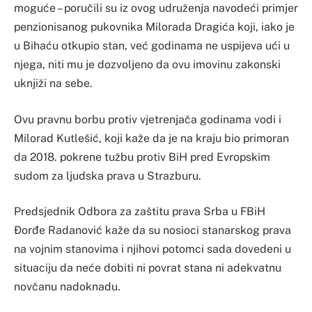
moguće – poručili su iz ovog udruženja navodeći primjer
penzionisanog pukovnika Milorada Dragića koji, iako je
u Bihaću otkupio stan, već godinama ne uspijeva ući u
njega, niti mu je dozvoljeno da ovu imovinu zakonski
uknjiži na sebe.
Ovu pravnu borbu protiv vjetrenjača godinama vodi i
Milorad Kutlešić, koji kaže da je na kraju bio primoran
da 2018. pokrene tužbu protiv BiH pred Evropskim
sudom za ljudska prava u Strazburu.
Predsjednik Odbora za zaštitu prava Srba u FBiH
Đorđe Radanović kaže da su nosioci stanarskog prava
na vojnim stanovima i njihovi potomci sada dovedeni u
situaciju da neće dobiti ni povrat stana ni adekvatnu
novčanu nadoknadu.