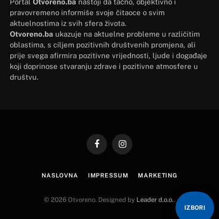
Portal
Otvoreno.ba
nastoji da tačno, objektivno i
pravovremeno informiše svoje čitaoce o svim
aktuelnostima iz svih sfera života.
Otvoreno.ba
ukazuje na aktuelne probleme u različitim
oblastima, s ciljem pozitivnih društvenih promjena, ali
prije svega afirmira pozitivne vrijednosti, ljude i događaje
koji doprinose stvaranju zdrave i pozitivne atmosfere u
društvu.
Facebook
Instagram
NASLOVNA
IMPRESSUM
MARKETING
© 2026 Otvoreno. Designed by
Leader d.o.o.
.
IZBORI