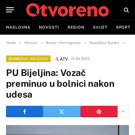
NASLOVNA
NOVOSTI
REGION
SVIJET
SPORT
»
»
»
»
Home
Novosti
Bosna i Hercegovina
Republika Srpska
Semb
15.04.2023
SEMBERIJA I MAJEVICA
PU Bijeljina: Vozač
preminuo u bolnici nakon
udesa