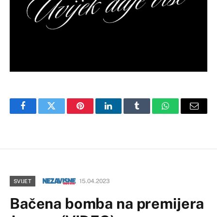
Facebook
Twitter
Pinterest
LinkedIn
Tumblr
WhatsApp
Email
15.04.2023
SVIJET
Bačena bomba na premijera