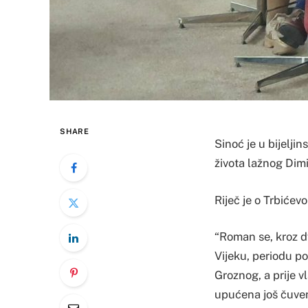
SHARE
Sinoć je u bijelji
života lažnog Dimit
Riječ je o Trbićev
“Roman se, kroz dv
Vijeku, periodu po
Groznog, a prije 
upućena još čuven