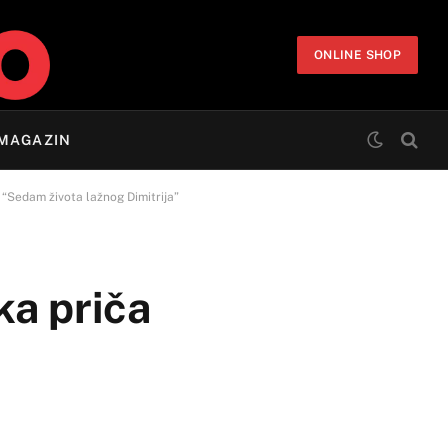
ONLINE SHOP
MAGAZIN
“Sedam života lažnog Dimitrija”
a priča