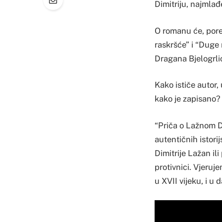
Dimitriju, najmla
O romanu će, pored
raskršće” i “Duge 
Dragana Bjelogrli
Kako ističe autor,
kako je zapisano?
“Priča o Lažnom D
autentičnih istori
Dimitrije Lažan ili
protivnici. Vjeruj
u XVII vijeku, i u