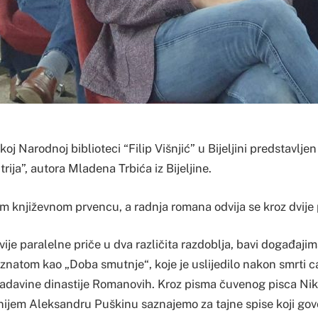
nskoj Narodnoj biblioteci “Filip Višnjić” u Bijeljini predstavl
rija”, autora Mladena Trbića iz Bijeljine.
om književnom prvencu, a radnja romana odvija se kroz dvije 
ije paralelne priče u dva različita razdoblja, bavi događajima
znatom kao „Doba smutnje“, koje je uslijedilo nakon smrti c
vladavine dinastije Romanovih. Kroz pisma čuvenog pisca Nik
ijem Aleksandru Puškinu saznajemo za tajne spise koji go