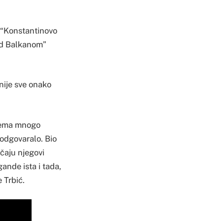
a “Konstantinovo
nad Balkanom”
nije sve onako
 nema mnogo
 odgovaralo. Bio
učaju njegovi
ande ista i tada,
 Trbić.