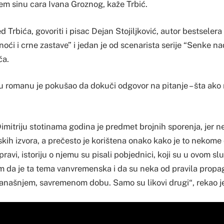
đem sinu cara Ivana Groznog, kaže Trbić.
 Trbića, govoriti i pisac Dejan Stojiljković, autor bestseler
noći i crne zastave” i jedan je od scenarista serije “Senke 
ća.
 u romanu je pokušao da dokuči odgovor na pitanje – šta ako 
imitriju stotinama godina je predmet brojnih sporenja, jer
jskih izvora, a prečesto je korištena onako kako je to nekome
 pravi, istoriju o njemu su pisali pobjednici, koji su u ovom sl
em da je ta tema vanvremenska i da su neka od pravila propag
 današnjem, savremenom dobu. Samo su likovi drugi“, rekao je