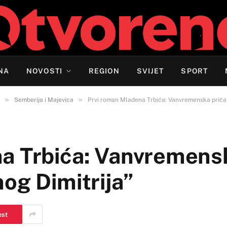
NA
NOVOSTI
REGION
SVIJET
SPORT
»
»
Semberija i Majevica
Prvi roman Mladena Trbića: Vanvremenska priča 
a Trbića: Vanvremensk
og Dimitrija”
est