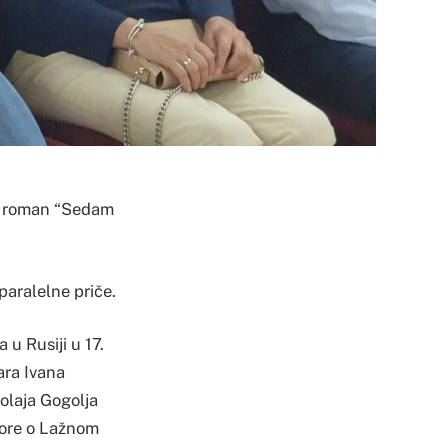
jen roman “Sedam
paralelne priče.
 u Rusiji u 17.
ara Ivana
olaja Gogolja
vore o Lažnom