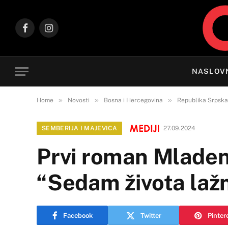
Facebook
Instagram
NASLOV
»
»
»
Home
Novosti
Bosna i Hercegovina
Republika Srpska
SEMBERIJA I MAJEVICA
27.09.2024
Prvi roman Mladen
“Sedam života lažn
Facebook
Twitter
Pinter