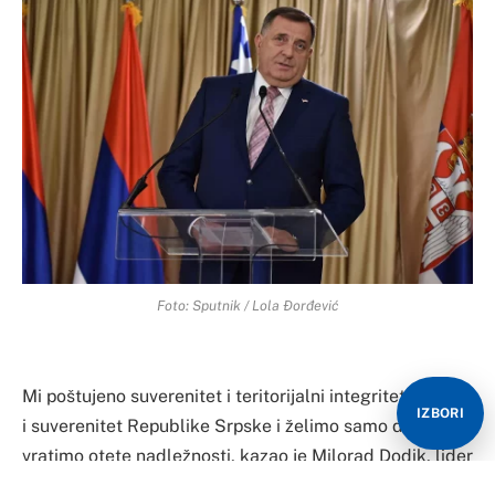
Foto: Sputnik / Lola Đorđević
Mi poštujeno suverenitet i teritorijalni integritet BiH, ali
IZBORI
i suverenitet Republike Srpske i želimo samo da
vratimo otete nadležnosti, kazao je Milorad Dodik, lider
SNSD-a nakon današnjeg sastanka u Delegaciji EU