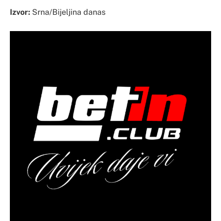
Izvor:
Srna/Bijeljina danas