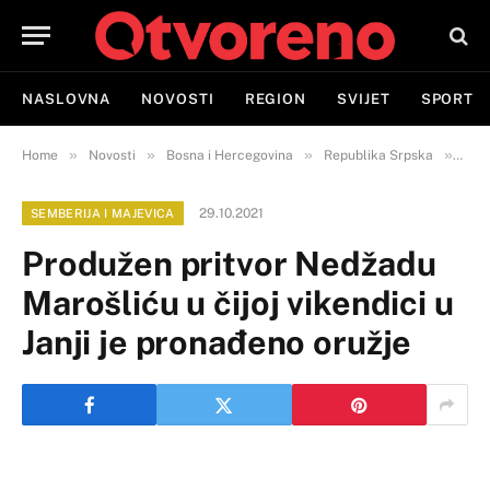
NASLOVNA
NOVOSTI
REGION
SVIJET
SPORT
»
»
»
»
Home
Novosti
Bosna i Hercegovina
Republika Srpska
Semb
29.10.2021
SEMBERIJA I MAJEVICA
Produžen pritvor Nedžadu
Marošliću u čijoj vikendici u
Janji je pronađeno oružje