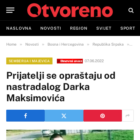
NASLOVNA
NOVOSTI
REGION
SVIJET
SPORT
»
»
»
»
Home
Novosti
Bosna i Hercegovina
Republika Srpska
Semb
07.06.2022
SEMBERIJA I MAJEVICA
Prijatelji se opraštaju od
nastradalog Darka
Maksimovića