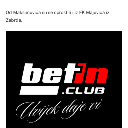
Od Maksimovića su se oprostili i iz FK Majevica iz
Zabrđa.