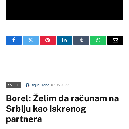
Facebook
Twitter
Pinterest
LinkedIn
Tumblr
WhatsApp
Email
07.06.2022
SVIJET
Borel: Želim da računam na
Srbiju kao iskrenog
partnera