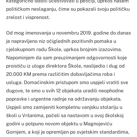
kategorično odbili učestvovati u peticiji, uprkos našem
političkom neslaganju, čime su pokazali svoju političku
zrelost i visprenost.
Od mog imenovanja u novembru 2019. godine do danas
je napravljeno niz očiglednih pozitivnih pomaka u
cjelokupnom radu Škole, uprkos brojnim izazovima.
Napominjem da sam preuzimanjem odgovornosti koje
proističu iz uloge direktora Škole, naslijedio i dug od
20.000 KM prema različitim dobavljačima roba i
usluga. Domaćinskim pristupom smo uspjeli vratiti sve
dugove, te smo u svih 12 objekata uradili neophodne
popravke i urgentne radnje na održavanju objekata.
Uspjeli smo zamijeniti kompletnu vanjsku stolariju u
školi u Vršanima, počeli sa nastavom u ovoj školskoj
godini u potpuno novom objektu u Magnojeviću
Gornjem, a koji je opremljen po svjetskim standardima,