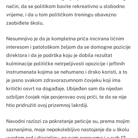
način, da se politikom bavite rekreativno u slobodno
vrijeme, i da u tom političkom treningu obavezno
zaobiđete školu.
Nesumnjivo je da je kompletna priča inicirana ličnim
interesom i patološkom željom da se domogne pozicije
direktora i da je podrška koju je dobila rezultat
kulminacije političke netrpeljivosti opozicije i jeftinih
instrumenata kojima se nehumano i drsko koristi, a to
je jasno svakom zdravorazumnom čovjeku koji ima
kritički osvrt na događaje. Ubijeđen sam da nijedan
ozbiljan čovjek nije povjerovao ovoj priči, te da se nije
htio pridružiti ovoj prizemnoj lakrdiji.
Navodni razlozi za pokretanje peticije su, prema mojim
saznanjima, moje nepokolebljivo nastojanje da u školu
uvedem red i disciplinu, po svim osnovama i u svih 12