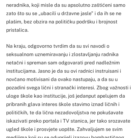
neradnika, koji misle da su apsolutno zaštićeni samo
zato što su se „ubacili u državne jasle” i da ih se ne
plašim, bez obzira na političku podršku i brojnost
pristalica.
Na kraju, odgovorno tvrdim da su svi navodi o
seksualnom uznemiravanju i zlostavljanju radnika
netačni i spreman sam odgovarati pred nadležnim
institucijama. Jasno je da su ovi radnici instruisani i
novčano motivisani da ovako nastupaju, a da su u
pozadini svega lični i stranački interesi. Zbog važnosti i
uloge škole kao institucije, još jedanput apelujem da
pribranih glava interes škole stavimo iznad ličnih i
političkih, te da lična nezadovoljstva ne pokušavate
iskazivati preko portala i TV stanica, jer tako srozavate
ugled škole i prosvjete uopšte. Zahvaljujem se svim
medijima koji su se oduprijeli izazovu bombastičnog