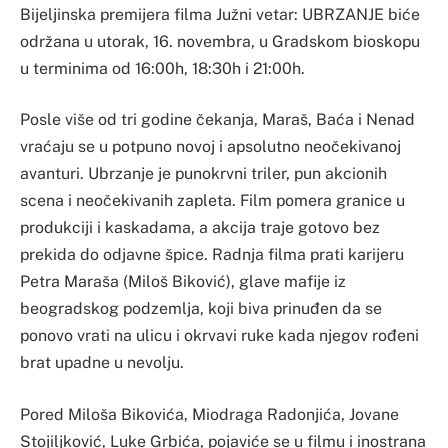
Bijeljinska premijera filma Južni vetar: UBRZANJE biće
održana u utorak, 16. novembra, u Gradskom bioskopu
u terminima od 16:00h, 18:30h i 21:00h.
Posle više od tri godine čekanja, Maraš, Baća i Nenad
vraćaju se u potpuno novoj i apsolutno neočekivanoj
avanturi. Ubrzanje je punokrvni triler, pun akcionih
scena i neočekivanih zapleta. Film pomera granice u
produkciji i kaskadama, a akcija traje gotovo bez
prekida do odjavne špice. Radnja filma prati karijeru
Petra Maraša (Miloš Biković), glave mafije iz
beogradskog podzemlja, koji biva prinuđen da se
ponovo vrati na ulicu i okrvavi ruke kada njegov rođeni
brat upadne u nevolju.
Pored Miloša Bikovića, Miodraga Radonjića, Jovane
Stojiljković, Luke Grbića, pojaviće se u filmu i inostrana