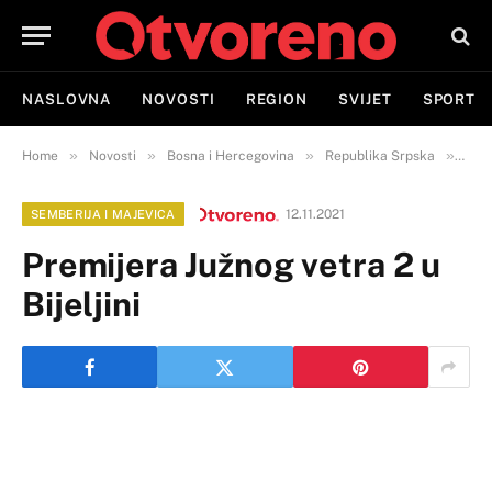
NASLOVNA
NOVOSTI
REGION
SVIJET
SPORT
»
»
»
»
Home
Novosti
Bosna i Hercegovina
Republika Srpska
Semb
12.11.2021
SEMBERIJA I MAJEVICA
Premijera Južnog vetra 2 u
Bijeljini