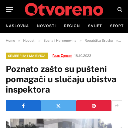
NASLOVNA
NOVOSTI
REGION
SVIJET
SPORT
»
»
»
»
Home
Novosti
Bosna i Hercegovina
Republika Srpska
Semb
18.10.2023
SEMBERIJA I MAJEVICA
Poznato zašto su pušteni
pomagači u slučaju ubistva
inspektora