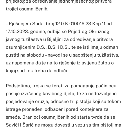
prijedlog za određivanje jednomjesečnog pritvora
trojici osumnjičenih.
– Rješenjem Suda, broj 12 0 K 010016 23 Kpp 11 od
17.10.2023. godine, odbija se Prijedlog Okružnog
javnog tužilaštva u Bijeljini za određivanje pritvora
osumnjičenim D.S., B.S. i D.Š., te se isti imaju odmah
pustiti na slobodu – navodi se u saopštenju tužilaštva,
uz napomenu da je na to rješenje izjavljena žalba o
kojoj sud tek treba da odluči.
Podsjetimo, trojka se tereti za pomaganje počiniocu
poslije izvršenog krivičnog djela, te za nedozvoljeno
posjedovanje oružja, odnosno tri pištolja koji su tokom
istrage pronađeni odbačeni pored kontejnera za
smeće. Branioci osumnjičenih od starta tvrde da se
Savići i Šarić ne mogu dovesti u vezu sa tim pištoljima i