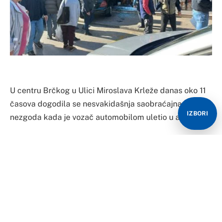
U centru Brčkog u Ulici Miroslava Krleže danas oko 11
časova dogodila se nesvakidašnja saobraćajna
IZBORI
nezgoda kada je vozač automobilom uletio u apoteku.
Kako je potvrđeno Otisku.ba u apoteci su se nalazile
dvije radnice, te jedna starija mušterija.
Na svu sreću osim pretrpljenog šoka, povrijeđenih nije
bilo.
Na objektu i mercedesu je nastala materijalna šteta.