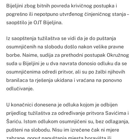
Bijeljini zbog bitnih povreda krivičnog postupka i
pogrešno ili nepotpuno utvrđenog činjeničnog stanja –
saopštilo je OJT Bijeljina.
Iz saopštenja tužilaštva se vidi da je do puštanja
osumnjičenih na slobodu došlo nakon velike pravne
borbe. Naime, sudija za prethodni postupak Okružnog
suda u Bijeljini je u dva navrata donosio odluku da se
osumnjičenima odredi pritvor, ali su po žalbi njihovih
branilaca ta rješenja ukidana i vraćana na ponovno
odlučivanje.
U konačnici donesena je odluka kojom je odbijen
prijedlog tužilaštva za određivanje pritvora Savićima i
Šariću. Istom odlukom osumnjičeni su, bez odlaganja,
pušteni na slobodu. Nisu im izrečene čak ni mjere
zabrane, poput napuštanja mjesta boravišta ili