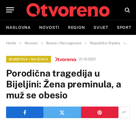
NASLOVNA
NOVOSTI
REGION
SVIJET
SPORT
»
»
»
»
Home
Novosti
Bosna i Hercegovina
Republika Srpska
Semb
21.10.2021
SEMBERIJA I MAJEVICA
Porodična tragedija u
Bijeljini: Žena preminula, a
muž se obesio