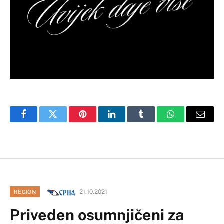
Facebook
Twitter
Pinterest
LinkedIn
Tumblr
WhatsApp
Email
21.10.2021
REGION
Priveden osumnjičeni za