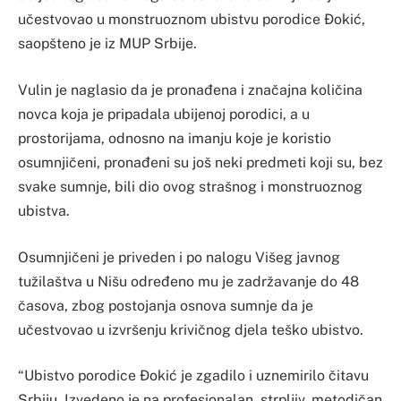
učestvovao u monstruoznom ubistvu porodice Đokić,
saopšteno je iz MUP Srbije.
Vulin je naglasio da je pronađena i značajna količina
novca koja je pripadala ubijenoj porodici, a u
prostorijama, odnosno na imanju koje je koristio
osumnjičeni, pronađeni su još neki predmeti koji su, bez
svake sumnje, bili dio ovog strašnog i monstruoznog
ubistva.
Osumnjičeni je priveden i po nalogu Višeg javnog
tužilaštva u Nišu određeno mu je zadržavanje do 48
časova, zbog postojanja osnova sumnje da je
učestvovao u izvršenju krivičnog djela teško ubistvo.
“Ubistvo porodice Đokić je zgadilo i uznemirilo čitavu
Srbiju. Izvedeno je na profesionalan, strpljiv, metodičan