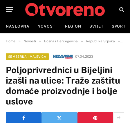
NASLOVNA
NOVOSTI
REGION
SVIJET
SPORT
»
»
»
»
Home
Novosti
Bosna i Hercegovina
Republika Srpska
Semb
07.04.2023
SEMBERIJA I MAJEVICA
Poljoprivrednici u Bijeljini
izašli na ulice: Traže zaštitu
domaće proizvodnje i bolje
uslove