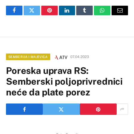
Facebook
Twitter
Pinterest
LinkedIn
Tumblr
WhatsApp
Email
07.04.2023
SEMBERIJA I MAJEVICA
Poreska uprava RS:
Semberski poljoprivrednici
neće da plate porez