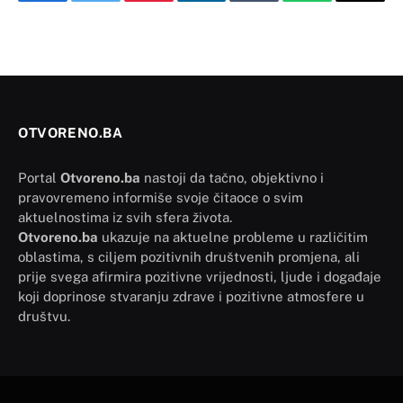
Facebook
Twitter
Pinterest
LinkedIn
Tumblr
WhatsApp
Email
OTVORENO.BA
Portal
Otvoreno.ba
nastoji da tačno, objektivno i
pravovremeno informiše svoje čitaoce o svim
aktuelnostima iz svih sfera života.
Otvoreno.ba
ukazuje na aktuelne probleme u različitim
oblastima, s ciljem pozitivnih društvenih promjena, ali
prije svega afirmira pozitivne vrijednosti, ljude i događaje
koji doprinose stvaranju zdrave i pozitivne atmosfere u
društvu.