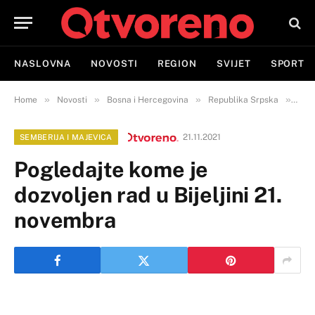
NASLOVNA
NOVOSTI
REGION
SVIJET
SPORT
»
»
»
»
Home
Novosti
Bosna i Hercegovina
Republika Srpska
Semb
21.11.2021
SEMBERIJA I MAJEVICA
Pogledajte kome je
dozvoljen rad u Bijeljini 21.
novembra