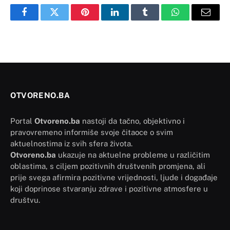
Facebook
Twitter
Pinterest
LinkedIn
Tumblr
WhatsApp
Email
OTVORENO.BA
Portal
Otvoreno.ba
nastoji da tačno, objektivno i
pravovremeno informiše svoje čitaoce o svim
aktuelnostima iz svih sfera života.
Otvoreno.ba
ukazuje na aktuelne probleme u različitim
oblastima, s ciljem pozitivnih društvenih promjena, ali
prije svega afirmira pozitivne vrijednosti, ljude i događaje
koji doprinose stvaranju zdrave i pozitivne atmosfere u
društvu.