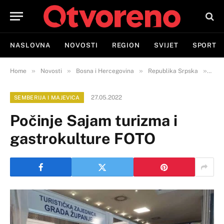
NASLOVNA
NOVOSTI
REGION
SVIJET
SPORT
»
»
»
»
Home
Novosti
Bosna i Hercegovina
Republika Srpska
Semb
27.05.2022
SEMBERIJA I MAJEVICA
Počinje Sajam turizma i
gastrokulture FOTO