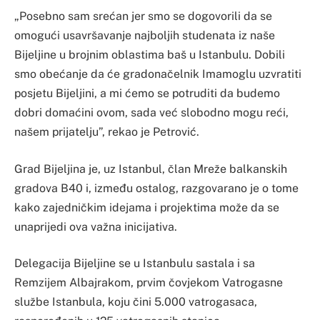
„Posebno sam srećan jer smo se dogovorili da se
omogući usavršavanje najboljih studenata iz naše
Bijeljine u brojnim oblastima baš u Istanbulu. Dobili
smo obećanje da će gradonačelnik Imamoglu uzvratiti
posjetu Bijeljini, a mi ćemo se potruditi da budemo
dobri domaćini ovom, sada već slobodno mogu reći,
našem prijatelju”, rekao je Petrović.
Grad Bijeljina je, uz Istanbul, član Mreže balkanskih
gradova B40 i, između ostalog, razgovarano je o tome
kako zajedničkim idejama i projektima može da se
unaprijedi ova važna inicijativa.
​Delegacija Bijeljine se u Istanbulu sastala i sa
Remzijem Albajrakom, prvim čovjekom Vatrogasne
službe Istanbula, koju čini 5.000 vatrogasaca,