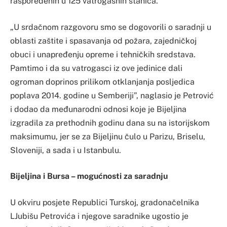
raspoređenih u 125 vatrogasnih stanica.
„U srdačnom razgovoru smo se dogovorili o saradnji u
oblasti zaštite i spasavanja od požara, zajedničkoj
obuci i unapređenju opreme i tehničkih sredstava.
Pamtimo i da su vatrogasci iz ove jedinice dali
ogroman doprinos prilikom otklanjanja posljedica
poplava 2014. godine u Semberiji”, naglasio je Petrović
i dodao da međunarodni odnosi koje je Bijeljina
izgradila za prethodnih godinu dana su na istorijskom
maksimumu, jer se za Bijeljinu čulo u Parizu, Briselu,
Sloveniji, a sada i u Istanbulu.
Bijeljina i Bursa – mogućnosti za saradnju
U okviru posjete Republici Turskoj, gradonačelnika
LJubišu Petrovića i njegove saradnike ugostio je