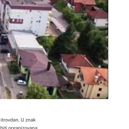
itrovdan. U znak
 biti organizovana