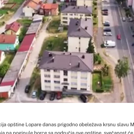
ija opštine Lopare danas prigodno obeležava krsnu slavu M
nja na poginule borce sa područja ove opštine, svečanost će