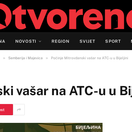
NA
NOVOSTI
REGION
SVIJET
SPORT
»
»
Semberija i Majevica
Počinje Mitrovdanski vašar na ATC-u u Bijeljini
i vašar na ATC-u u Bij
est