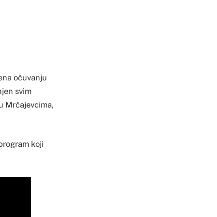
ćena očuvanju
njen svim
 u Mrčajevcima,
 program koji