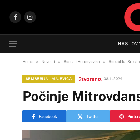
Facebook
Instagram
NASLOV
»
»
»
Home
Novosti
Bosna i Hercegovina
Republika Srpska
SEMBERIJA I MAJEVICA
08.11.2024
Počinje Mitrovdansk
Facebook
Twitter
Pinter