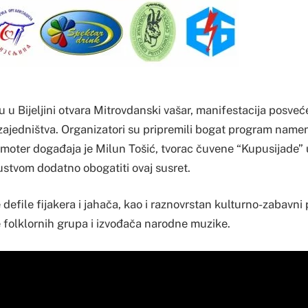
 u Bijeljini otvara Mitrovdanski vašar, manifestacija posve
u zajedništva. Organizatori su pripremili bogat program name
moter događaja je Milun Tošić, tvorac čuvene “Kupusijade”
sustvom dodatno obogatiti ovaj susret.
defile fijakera i jahača, kao i raznovrstan kulturno-zabavni
folklornih grupa i izvođača narodne muzike.