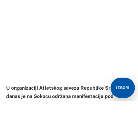
U organizaciji Atletskog saveza Republike Srpske
IZBORI
danas je na Sokocu održana manifestacija pod
nazivom “Veče atletike” na kojoj su proglašeni najbolji
atletičari, klubovi i treneri za 2021 godinu.
Ema Kovač, član AK “Atletik” iz Bijeljine kao i
prethodne dvije godine proglašena je za najbolju