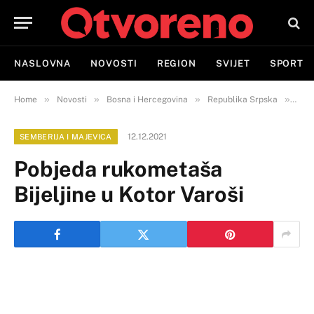
NASLOVNA
NOVOSTI
REGION
SVIJET
SPORT
»
»
»
»
Home
Novosti
Bosna i Hercegovina
Republika Srpska
Semb
12.12.2021
SEMBERIJA I MAJEVICA
Pobjeda rukometaša
Bijeljine u Kotor Varoši