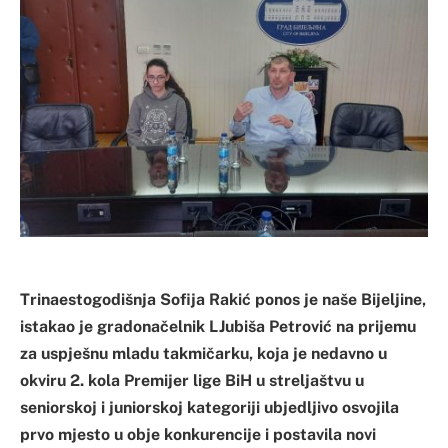
Trinaestogodišnja Sofija Rakić ponos je naše Bijeljine,
istakao je gradonačelnik LJubiša Petrović na prijemu
za uspješnu mladu takmičarku, koja je nedavno u
okviru 2. kola Premijer lige BiH u streljaštvu u
seniorskoj i juniorskoj kategoriji ubjedljivo osvojila
prvo mjesto u obje konkurencije i postavila novi