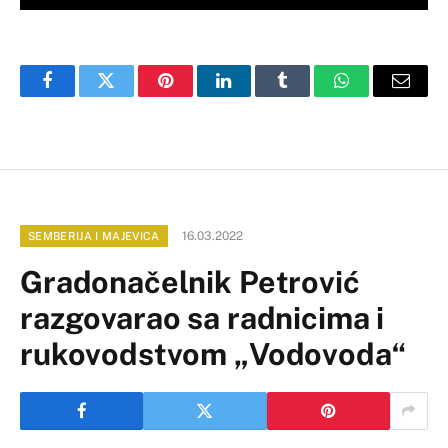
Facebook
Twitter
Pinterest
LinkedIn
Tumblr
WhatsApp
Email
16.03.2022
SEMBERIJA I MAJEVICA
Gradonačelnik Petrović
razgovarao sa radnicima i
rukovodstvom „Vodovoda“