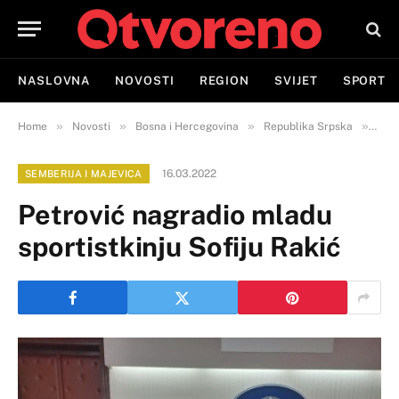
NASLOVNA
NOVOSTI
REGION
SVIJET
SPORT
»
»
»
»
Home
Novosti
Bosna i Hercegovina
Republika Srpska
Semb
16.03.2022
SEMBERIJA I MAJEVICA
Petrović nagradio mladu
sportistkinju Sofiju Rakić