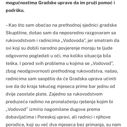
mogućnostima Gradske uprave da im pruži pomoć i
podršku.
– Kao što sam obećao na prethodnoj sjednici gradske
Skupštine, došao sam da neposredno razgovaram sa
rukovodstvom i radnicima „Vodovoda”, jer smatram da
svi koji su dobili narodno povjerenje moraju te ljude
odgovorno pogledati u oči, ma koliko situacija bila
teška. I pored svih problema u kojima se „Vodovod”,
zbog neodgovornosti prethodnog rukovodstva, našao,
radnicima sam saopštio da će Gradska uprava učiniti
sve da do kraja tekućeg mjeseca prime bar jednu od
dvije zaostale plate. Zajedno sa rukovodstvom
preduzeća radimo na pronalaženju rješenja kojim bi
„Vodovod” izmirio nagomilane dugove prema
dobavljačima i Poreskoj upravi, ali radnici i njihove
porodice, koji su već dva mjeseca bez primanja, su nam