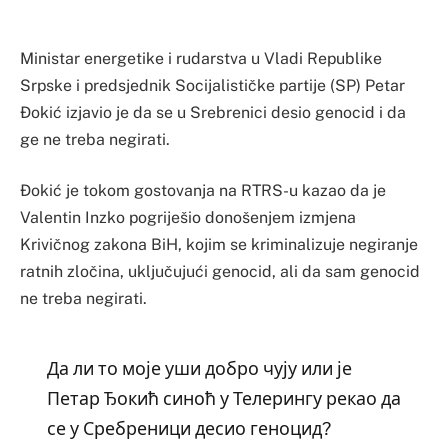
Ministar energetike i rudarstva u Vladi Republike
Srpske i predsjednik Socijalističke partije (SP) Petar
Đokić izjavio je da se u Srebrenici desio genocid i da
ge ne treba negirati.
Đokić je tokom gostovanja na RTRS-u kazao da je
Valentin Inzko pogriješio donošenjem izmjena
Krivičnog zakona BiH, kojim se kriminalizuje negiranje
ratnih zločina, uključujući genocid, ali da sam genocid
ne treba negirati.
Да ли то моје уши добро чују или је
Петар Ђокић синоћ у Телерингу рекао да
се у Сребреници десио геноцид?