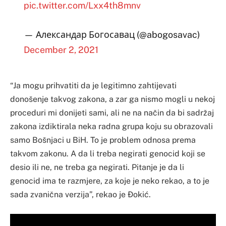
pic.twitter.com/Lxx4th8mnv
— Александар Богосавац (@abogosavac)
December 2, 2021
“Ja mogu prihvatiti da je legitimno zahtijevati
donošenje takvog zakona, a zar ga nismo mogli u nekoj
proceduri mi donijeti sami, ali ne na način da bi sadržaj
zakona izdiktirala neka radna grupa koju su obrazovali
samo Bošnjaci u BiH. To je problem odnosa prema
takvom zakonu. A da li treba negirati genocid koji se
desio ili ne, ne treba ga negirati. Pitanje je da li
genocid ima te razmjere, za koje je neko rekao, a to je
sada zvanična verzija”, rekao je Đokić.