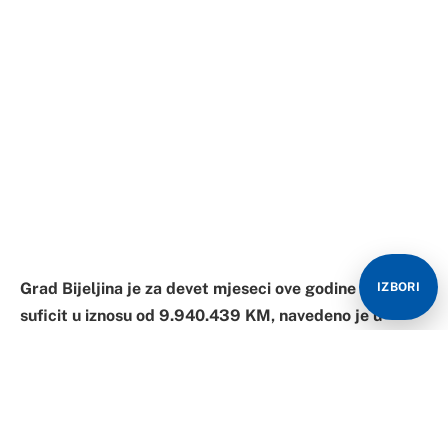
Grad Bijeljina je za devet mjeseci ove godine ostvario
IZBORI
suficit u iznosu od 9.940.439 KM, navedeno je u
izvještaju o izvršenju budžeta u tom periodu, koji će u
srijedu, 8. decembra, biti razmatran na sjednici
gradskog parlamenta.
Cilj izvještaja je da informiše o ostvarenju prihoda i