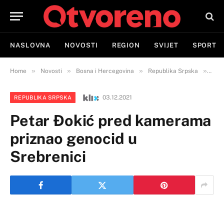
NASLOVNA
NOVOSTI
REGION
SVIJET
SPORT
»
»
»
»
Home
Novosti
Bosna i Hercegovina
Republika Srpska
Peta
03.12.2021
REPUBLIKA SRPSKA
Petar Đokić pred kamerama
priznao genocid u
Srebrenici