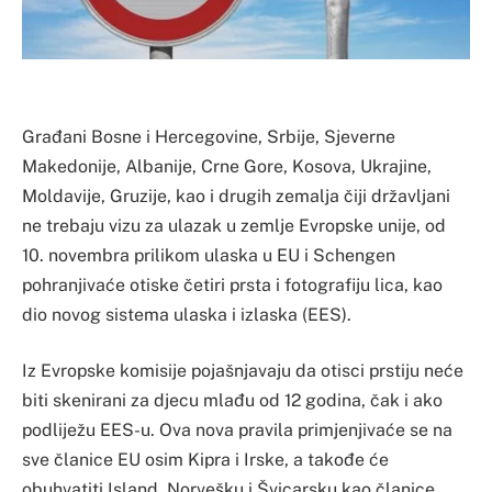
Građani Bosne i Hercegovine, Srbije, Sjeverne
Makedonije, Albanije, Crne Gore, Kosova, Ukrajine,
Moldavije, Gruzije, kao i drugih zemalja čiji državljani
ne trebaju vizu za ulazak u zemlje Evropske unije, od
10. novembra prilikom ulaska u EU i Schengen
pohranjivaće otiske četiri prsta i fotografiju lica, kao
dio novog sistema ulaska i izlaska (EES).
Iz Evropske komisije pojašnjavaju da otisci prstiju neće
biti skenirani za djecu mlađu od 12 godina, čak i ako
podliježu EES-u. Ova nova pravila primjenjivaće se na
sve članice EU osim Kipra i Irske, a takođe će
obuhvatiti Island, Norvešku i Švicarsku kao članice