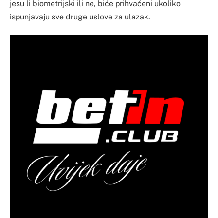
jesu li biometrijski ili ne, biće prihvaćeni ukoliko
ispunjavaju sve druge uslove za ulazak.