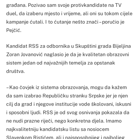
građana. Pozivao sam svoje protivkandidate na TV
duel, da izaberu mjesto i vrijeme, ali oni su tokom cijele
kampanje ćutali. I to ćutanje nešto znači – poručio je
Pejčić.
Kandidat RSS za odbornika u Skupštini grada Bijeljina
Zoran Jovanović naglasio je da je kvalitetan obrazovni
sistem jedan od najvažnijih temelja za opstanak
društva.
– Kao čovjek iz sistema obrazovanja, mogu da kažem
da sam izabrao Republičku stranku Srpske jer je njen
cilj da grad i njegove institucije vode školovani, iskusni
i sposobni ljudi. RSS je od svog osnivanja pokazala da
ne nudi prazne riječi, nego konkretna djela. Imamo
najkvalitetniju kandidatsku listu sa nosiocem
Slavenkom Ristićem, ali i najsposobnijeg i najboljeg