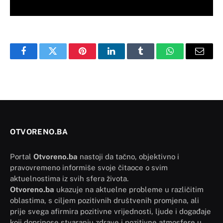
Facebook
Twitter
Pinterest
LinkedIn
Tumblr
WhatsApp
Email
OTVORENO.BA
Portal
Otvoreno.ba
nastoji da tačno, objektivno i
pravovremeno informiše svoje čitaoce o svim
aktuelnostima iz svih sfera života.
Otvoreno.ba
ukazuje na aktuelne probleme u različitim
oblastima, s ciljem pozitivnih društvenih promjena, ali
prije svega afirmira pozitivne vrijednosti, ljude i događaje
koji doprinose stvaranju zdrave i pozitivne atmosfere u