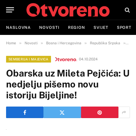
NASLOVNA
NOVOSTI
REGION
SVIJET
SPORT
»
»
»
»
Home
Novosti
Bosna i Hercegovina
Republika Srpska
Semb
04.10.2024
SEMBERIJA I MAJEVICA
Obarska uz Mileta Pejčića: U
nedjelju pišemo novu
istoriju Bijeljine!