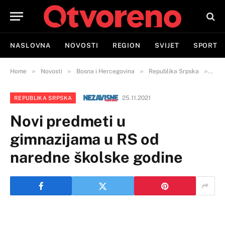
NASLOVNA
NOVOSTI
REGION
SVIJET
SPORT
»
»
»
»
Home
Novosti
Bosna i Hercegovina
Republika Srpska
Novi
25.11.2021
REPUBLIKA SRPSKA
Novi predmeti u
gimnazijama u RS od
naredne školske godine