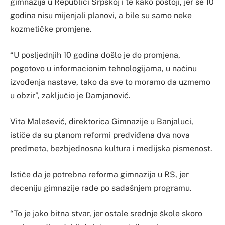
gimnazija u Republici Srpskoj i te kako postoji, jer se 10
godina nisu mijenjali planovi, a bile su samo neke
kozmetičke promjene.
“U posljednjih 10 godina došlo je do promjena,
pogotovo u informacionim tehnologijama, u načinu
izvođenja nastave, tako da sve to moramo da uzmemo
u obzir”, zaključio je Damjanović.
Vita Malešević, direktorica Gimnazije u Banjaluci,
ističe da su planom reformi predviđena dva nova
predmeta, bezbjednosna kultura i medijska pismenost.
Ističe da je potrebna reforma gimnazija u RS, jer
deceniju gimnazije rade po sadašnjem programu.
“To je jako bitna stvar, jer ostale srednje škole skoro