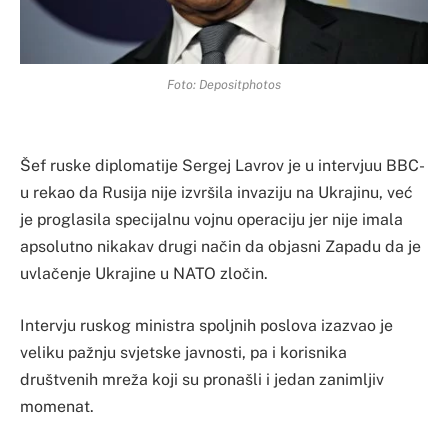
Foto: Depositphotos
Šef ruske diplomatije Sergej Lavrov je u intervjuu BBC-
u rekao da Rusija nije izvršila invaziju na Ukrajinu, već
je proglasila specijalnu vojnu operaciju jer nije imala
apsolutno nikakav drugi način da objasni Zapadu da je
uvlačenje Ukrajine u NATO zločin.
Intervju ruskog ministra spoljnih poslova izazvao je
veliku pažnju svjetske javnosti, pa i korisnika
društvenih mreža koji su pronašli i jedan zanimljiv
momenat.