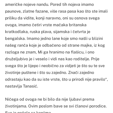
američke nojeve nandu. Pored tih nojeva imamo
paunove, zlatne fazane, više rasa pasa kao što ste imali
priliku da vidite, konji naravno, oni su osnova svega
ovoga, imamo četiri vrste mačaka britanska
kratkodlaka, ruska plava, sijamska i četvrta je
bengalska. Imamo jedno lane koje smo našli u blizini
našeg ranča koje je odbačeno od strane majke, iz kog
razloga ne znam, Mi ga hranimo na flašicu, i ono
druželjubivo je i veselo i vidi nas kao roditelje. Prije
svega što je lijepo i neobično za vidjeti je što su te sve
životinje puštene i što su zajedno. Znači zajedno
odrastaju kao da su iste vrste, što u prirodi nije pravilo“,
nastavlja Tanasić.
Ničega od ovoga ne bi bilo da nije ljubavi prema
životinjama. Ovim poslom bave se svi članovi porodice.
Sve je počelo sa konjima.