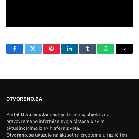
Facebook
Twitter
Pinterest
LinkedIn
Tumblr
WhatsApp
Email
OTVORENO.BA
Portal
Otvoreno.ba
nastoji da tačno, objektivno i
pravovremeno informiše svoje čitaoce o svim
aktuelnostima iz svih sfera života.
Otvoreno.ba
ukazuje na aktuelne probleme u različitim