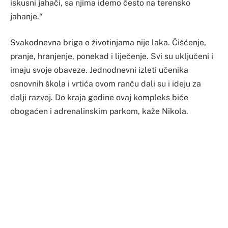
iskusni jahači, sa njima idemo često na terensko
jahanje.“
Svakodnevna briga o životinjama nije laka. Čišćenje,
pranje, hranjenje, ponekad i liječenje. Svi su uključeni i
imaju svoje obaveze. Jednodnevni izleti učenika
osnovnih škola i vrtića ovom ranču dali su i ideju za
dalji razvoj. Do kraja godine ovaj kompleks biće
obogaćen i adrenalinskim parkom, kaže Nikola.