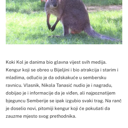
Koki Kol je danima bio glavna vijest svih medija.
Kengur koji se obreo u Bijeljini i bio atrakcija i starim i
mladima, odlučio je da odskakuće u sembersku
ravnicu. Vlasnik, Nikola Tanasić nudio je i nagradu,
dobijao je i informacije da je viđen, ali najpoznatijem
bjeguncu Semberije se ipak izgubio svaki trag. Na ranč
je doselio novi, pitomiji kengur koji će pokušati da
zauzme mjesto svog prethodnika.