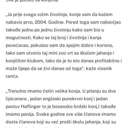
„Ja prije svega volim životinje, konje sam da kažem
nabavio prvo, 2004. Godine. Pored toga sam nabavljao
takođe jednu po jednu životinju kako sam bio u
mogućnosti. Kako se taj broj i životinja i konja
povećavao, pokušao sam da spojim dobro i korisno,
tako sam otvorio taj mini zoo vrt sa školom jahanja i
konjičkim klubom, tako da je to eto danas profitabilno i
može lijepo da se živi danas od toga“, kaže vlasnik
ranča.
„Trenutno imamo četiri velika konja. U pitanju su dva
lipicanera , jedan engleski punokrvni konj i jedan
pastuv Haflinger to je bosansko brdski konj.I takođe
imamo ponija. Svake godine sve više članova imamo
dosta članova koji su već prošli školu jahanja, koji su