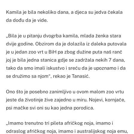
Kamila je bila nekoliko dana, a djeca su jedva čekala
da dođu da je vide.
„Bila je u pitanju dvogrba kamila, mlada ženka stara
dvije godine. Obzirom da je dolazila iz daleka putovala
je u jedan zoo vrt u BiH pa zbog dužine puta naš ranč
joj je bila jedna stanica gdje se zadržala nekih 7 dana,
tako da smo imali iskustvo i sreću da je upoznamo i da
se družimo sa njom“, rekao je Tanasić.
Ono što je posebno zanimljivo u ovom malom zoo vrtu
jeste da životinje žive zajedno u miru. Nojevi, kornjače,
psi mačke svi oni su kao jedna porodica.
„Imamo trenutno tri pileta afričkog noja, imamo i
odraslog afričkog noja, imamo i australijskog noja emu,