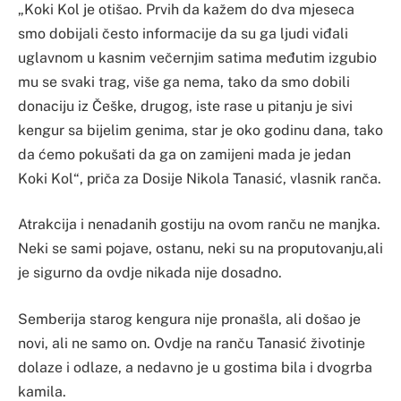
„Koki Kol je otišao. Prvih da kažem do dva mjeseca
smo dobijali često informacije da su ga ljudi viđali
uglavnom u kasnim večernjim satima međutim izgubio
mu se svaki trag, više ga nema, tako da smo dobili
donaciju iz Češke, drugog, iste rase u pitanju je sivi
kengur sa bijelim genima, star je oko godinu dana, tako
da ćemo pokušati da ga on zamijeni mada je jedan
Koki Kol“, priča za Dosije Nikola Tanasić, vlasnik ranča.
Atrakcija i nenadanih gostiju na ovom ranču ne manjka.
Neki se sami pojave, ostanu, neki su na proputovanju,ali
je sigurno da ovdje nikada nije dosadno.
Semberija starog kengura nije pronašla, ali došao je
novi, ali ne samo on. Ovdje na ranču Tanasić životinje
dolaze i odlaze, a nedavno je u gostima bila i dvogrba
kamila.