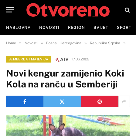
NASLOVNA
NOVOSTI
REGION
SVIJET
SPORT
»
»
»
»
Home
Novosti
Bosna i Hercegovina
Republika Srpska
Semb
17.06.2022
SEMBERIJA I MAJEVICA
Novi kengur zamijenio Koki
Kola na ranču u Semberiji