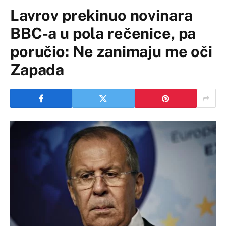
Lavrov prekinuo novinara
BBC-a u pola rečenice, pa
poručio: Ne zanimaju me oči
Zapada