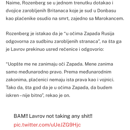
Naime, Rozenberg se u jednom trenutku dotakao i
dvojice zarobljenih Britanaca koje je sud u Donbasu
kao plaćenike osudio na smrt, zajedno sa Marokancem.
Rozenberg je istakao da je “u očima Zapada Rusija
odgovorna za sudbinu zarobljenih stranaca”, na šta ga
je Lavrov prekinuo usred rečenice i odgovorio:
“Uopšte me ne zanimaju oči Zapada. Mene zanima
samo međunarodno pravo. Prema međunarodnim
zakonima, plaćenici nemaju ista prava kao i vojnici.
Tako da, šta god da je u očima Zapada, da budem
iskren – nije bitno”, rekao je on.
BAM!! Lavrov not taking any shit!!
pic.twitter.com/uUeJZG9Hjc