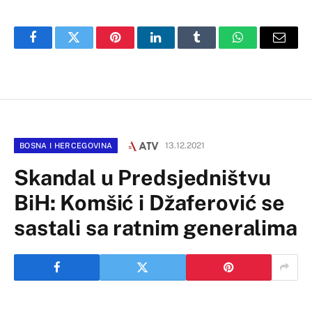
Facebook
Twitter
Pinterest
LinkedIn
Tumblr
WhatsApp
Email
13.12.2021
BOSNA I HERCEGOVINA
Skandal u Predsjedništvu
BiH: Komšić i Džaferović se
sastali sa ratnim generalima