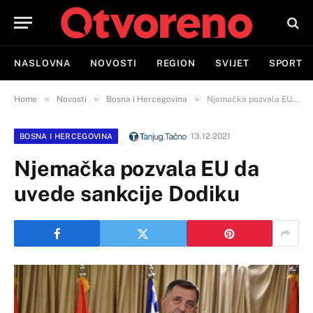
NASLOVNA
NOVOSTI
REGION
SVIJET
SPORT
»
»
»
Home
Novosti
Bosna i Hercegovina
Njemačka pozvala EU da uvede sankcije Dodiku
13.12.2021
BOSNA I HERCEGOVINA
Njemačka pozvala EU da
uvede sankcije Dodiku