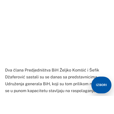
Dva člana Predjedništva BiH Željko Komšić i Šefik
Džaferović sastali su se danas sa predstavnicima
Udruženja generala BiH, koji su tom prilikom naveli da
IZBORI
se u punom kapacitetu stavljaju na raspolaganje
institucijama BiH, odnosno Predsjedništvu.
“Istaknuto je da odgovor na sigurnosnu prijetnju po