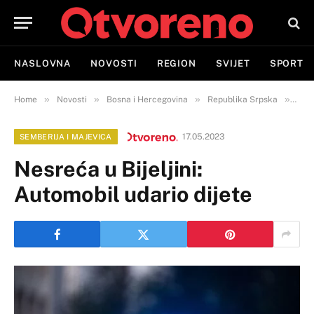
NASLOVNA
NOVOSTI
REGION
SVIJET
SPORT
»
»
»
»
Home
Novosti
Bosna i Hercegovina
Republika Srpska
Semb
17.05.2023
SEMBERIJA I MAJEVICA
Nesreća u Bijeljini:
Automobil udario dijete