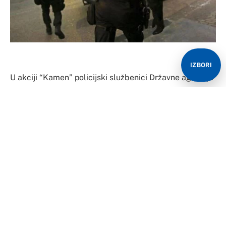
IZBORI
U akciji “Kamen” policijski službenici Državne agencije
za istrage i zaštitu (SIPA) danas su uhapsili četiri osobe
i oduzeli dva kilograma skanka.
Naime, pripadnici SIPA su realizovali akciju na
području Zeničko-dobojskog, Srednjobosanskog i
Unsko – sanskog kantona kao i u Banjaluci.
“Pretresi stambenih i poslovnih prostorija kao i
pokretnih stvari, su izvršeni na jedanaest lokacija koje
su u vlasništvu osumnjičenih lica, zbog postojanja
osnova sumnje da su počinili krivična djela