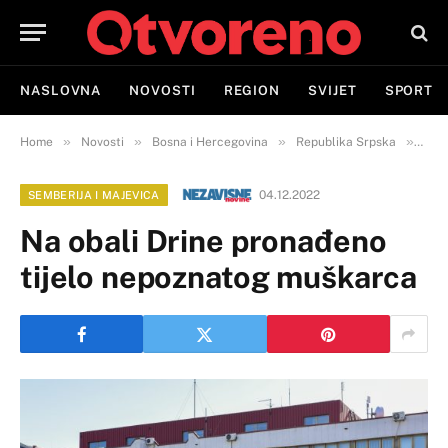
NASLOVNA
NOVOSTI
REGION
SVIJET
SPORT
»
»
»
»
Home
Novosti
Bosna i Hercegovina
Republika Srpska
Semb
04.12.2022
SEMBERIJA I MAJEVICA
Na obali Drine pronađeno
tijelo nepoznatog muškarca