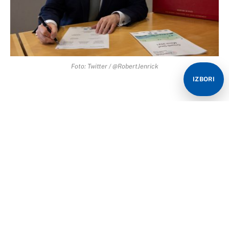
Foto: Twitter / @RobertJenrick
IZBORI
Britanski ministar za emigraciju Robert Jenrick rekao je
da bi trebalo zabraniti Albancima da traže azil u ovoj
zemlji jer dolaze iz sigurne zemlje.
Jenrick je rekao da takve osobe treba “isključiti iz
prava na traženje azila” jer dolaze iz “demonstrirano
sigurne” zemlje. Dodao je da su trenutni nivoi migracije
u Britaniji “neodrživi”, piše Sky News.