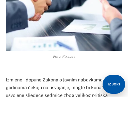
Foto: Pixabay
Izmjene i dopune Zakona o javnim nabavkama, koje već
IZBORI
godinama čekaju na usvajanje, mogle bi konačno biti
usvojene sljedeće sedmice zbog velikog pritiska
međunarodne zajednice da do toga konačno dođe.
Naime, naredne sedmice biće zakazana nova sjednica
Doma naroda BiH, a Johan Zatler, šef Kancelarije EU u