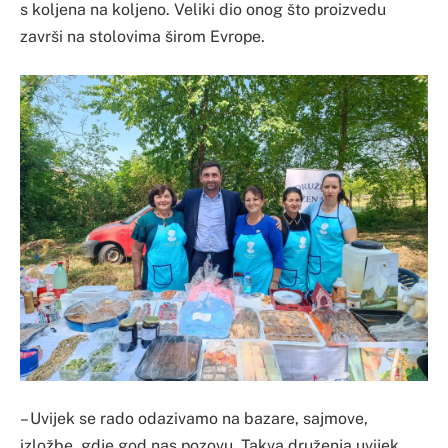
s koljena na koljeno. Veliki dio onog što proizvedu
završi na stolovima širom Evrope.
– Uvijek se rado odazivamo na bazare, sajmove,
izložbe, gdje god nas pozovu. Takva druženja uvijek