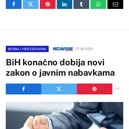
Facebook
Twitter
Pinterest
LinkedIn
Tumblr
WhatsApp
Email
27.08.2022
BOSNA I HERCEGOVINA
BiH konačno dobija novi
zakon o javnim nabavkama