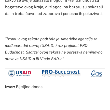
kakvo se ovdje pokazalo mogućim – te različitosti su
bogatstvo ovog kraja, a izlagači na bazaru su pokazali
da ih treba čuvati od zaborava i ponosno ih pokazivati.
“Izradu ovog teksta podržala je Američka agencija za
međunarodni razvoj (USAID) kroz projekat PRO-
Budućnost. Sadržaj ovog teksta ne odražava neminovno
stavove USAID-a ili Vlade SAD-a”.
Izvor:
Bijeljina danas