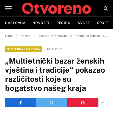
NASLOVNA
NOVOSTI
REGION
SVIJET
SPORT
»
»
»
»
Home
Novosti
Bosna i Hercegovina
Republika Srpska
Semb
30.08.2022
SEMBERIJA I MAJEVICA
„Multietnički bazar ženskih
vještina i tradicije“ pokazao
različitosti koje su
bogatstvo našeg kraja