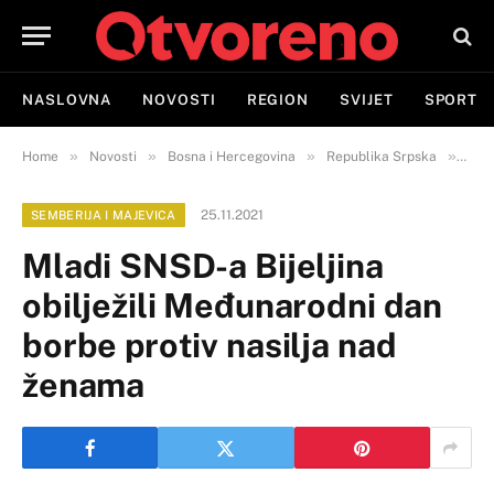
NASLOVNA
NOVOSTI
REGION
SVIJET
SPORT
»
»
»
»
Home
Novosti
Bosna i Hercegovina
Republika Srpska
Semb
25.11.2021
SEMBERIJA I MAJEVICA
Mladi SNSD-a Bijeljina
obilježili Međunarodni dan
borbe protiv nasilja nad
ženama