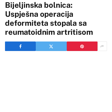
Bijeljinska bolnica:
Uspješna operacija
deformiteta stopala sa
reumatoidnim artritisom
Pacijentkinja sa deformitetom stopala, koja boluje od
teškog oblika reumatoidnog artritisa, uspješno je
danas operisana u bijeljinskoj Bolnici “Sveti vračevi”,
a zahvat je izveo stručnjak za hirurgiju stopala i
skočnog zgloba Goran Lekić iz Beograda, uz