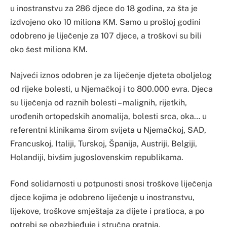
u inostranstvu za 286 djece do 18 godina, za šta je
izdvojeno oko 10 miliona KM. Samo u prošloj godini
odobreno je liječenje za 107 djece, a troškovi su bili
oko šest miliona KM.
Najveći iznos odobren je za liječenje djeteta oboljelog
od rijeke bolesti, u Njemačkoj i to 800.000 evra. Djeca
su liječenja od raznih bolesti – malignih, rijetkih,
urođenih ortopedskih anomalija, bolesti srca, oka… u
referentni klinikama širom svijeta u Njemačkoj, SAD,
Francuskoj, Italiji, Turskoj, Španija, Austriji, Belgiji,
Holandiji, bivšim jugoslovenskim republikama.
Fond solidarnosti u potpunosti snosi troškove liječenja
djece kojima je odobreno liječenje u inostranstvu,
lijekove, troškove smještaja za dijete i pratioca, a po
potrebi se obezbjeđuje i stručna pratnja.