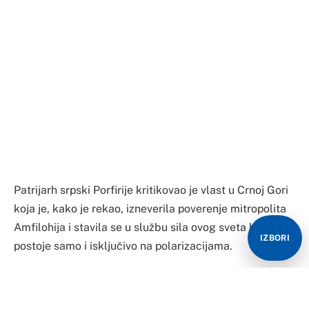
Patrijarh srpski Porfirije kritikovao je vlast u Crnoj Gori
koja je, kako je rekao, izneverila poverenje mitropolita
Amfilohija i stavila se u službu sila ovog sveta koje
IZBORI
postoje samo i isključivo na polarizacijama.
U besedi u crkvi Svete Trojice u Sremčici, patrijarh je
rekao su poslednji događaji u Crnoj Gori pokazali da su