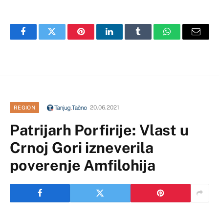
Facebook
Twitter
Pinterest
LinkedIn
Tumblr
WhatsApp
Email
20.06.2021
REGION
Patrijarh Porfirije: Vlast u
Crnoj Gori izneverila
poverenje Amfilohija