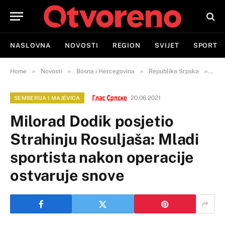
NASLOVNA
NOVOSTI
REGION
SVIJET
SPORT
»
»
»
»
Home
Novosti
Bosna i Hercegovina
Republika Srpska
Semb
20.06.2021
SEMBERIJA I MAJEVICA
Milorad Dodik posjetio
Strahinju Rosuljaša: Mladi
sportista nakon operacije
ostvaruje snove