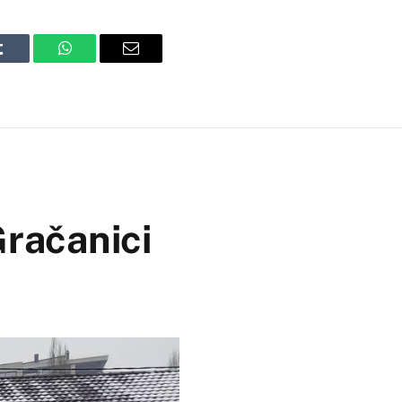
Tumblr
WhatsApp
Email
Gračanici