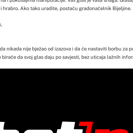
ma i pokušajima manipulacije. Vaš glas je vaša snaga. Glasaj
 i hrabro. Ako tako uradite, postaću gradonačelnik Bijeljine.
,
 da nikada nije bježao od izazova i da će nastaviti borbu za 
e birače da svoj glas daju po savjesti, bez uticaja lažnih info