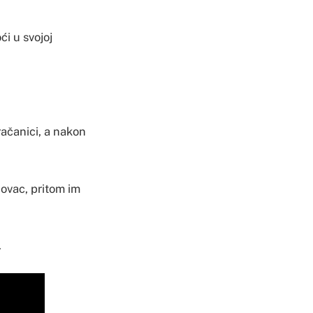
ći u svojoj
račanici, a nakon
novac, pritom im
.