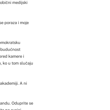
 obični medijski
 se poraza i moje
demokratsku
a budućnost
 pred kamere i
, ko u tom slučaju
akademiji. A ni
agandu. Oduprite se