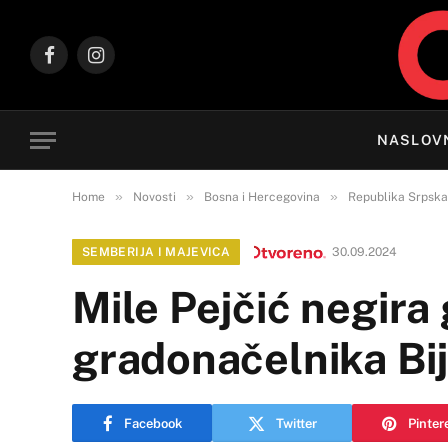
Facebook
Instagram
NASLOV
»
»
»
Home
Novosti
Bosna i Hercegovina
Republika Srpska
SEMBERIJA I MAJEVICA
30.09.2024
Mile Pejčić negira 
gradonačelnika Bij
Facebook
Twitter
Pinter