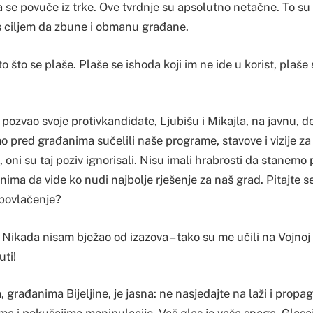
da se povuče iz trke. Ove tvrdnje su apsolutno netačne. To su
 s ciljem da zbune i obmanu građane.
o što se plaše. Plaše se ishoda koji im ne ide u korist, plaše
 pozvao svoje protivkandidate, Ljubišu i Mikajla, na javnu, 
o pred građanima sučelili naše programe, stavove i vizije z
, oni su taj poziv ignorisali. Nisu imali hrabrosti da stanemo
ma da vide ko nudi najbolje rješenje za naš grad. Pitajte se
 povlačenje?
 Nikada nisam bježao od izazova – tako su me učili na Vojnoj 
ti!
građanima Bijeljine, je jasna: ne nasjedajte na laži i prop