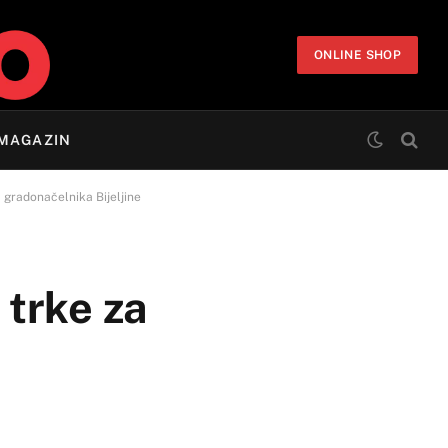
ONLINE SHOP
MAGAZIN
a gradonačelnika Bijeljine
 trke za