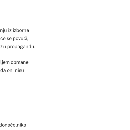
nju iz izborne
će se povući,
aži i propagandu.
 ciljem obmane
 da oni nisu
adonačelnika