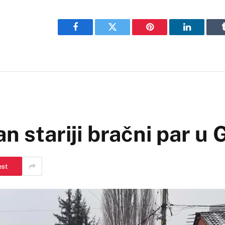
Facebook
Twitter
Pinterest
LinkedIn
n stariji bračni par u 
est