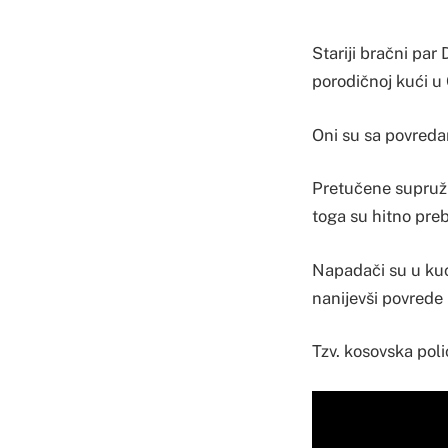
Stariji bračni par
porodičnoj kući u 
Oni su sa povreda
Pretučene supružn
toga su hitno preb
Napadači su u kuću
nanijevši povrede 
Tzv. kosovska polic