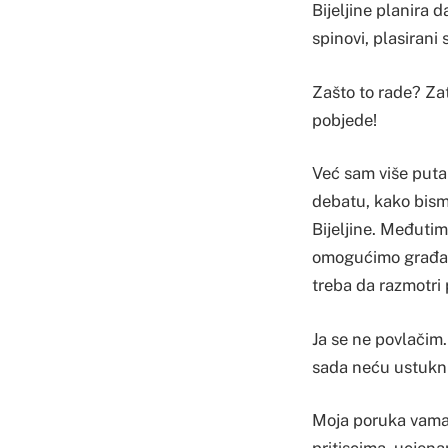
Bijeljine planira 
spinovi, plasirani
Zašto to rade? Zat
pobjede!
Već sam više puta
debatu, kako bism
Bijeljine. Međutim
omogućimo građani
treba da razmotri
Ja se ne povlačim.
sada neću ustuknu
Moja poruka vama, 