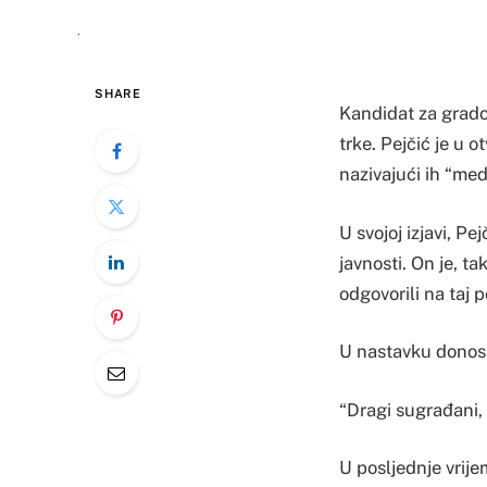
SHARE
Kandidat za gradon
trke. Pejčić je u
nazivajući ih “med
U svojoj izjavi, Pe
javnosti. On je, t
odgovorili na taj p
U nastavku donosi
“Dragi sugrađani,
U posljednje vrij