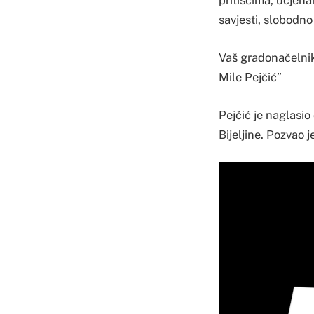
pritiscima, ucjena
savjesti, slobodno
Vaš gradonačelnik
Mile Pejčić”
Pejčić je naglasio
Bijeljine. Pozvao j