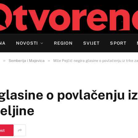
NA
NOVOSTI
REGION
SVIJET
SPORT
»
»
Semberija i Majevica
Mile Pejčić negira glasine o povlačenju iz trke z
glasine o povlačenju iz
eljine
est