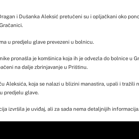
 Dragan i Dušanka Aleksić pretučeni su i opljačkani oko pono
Gračanici.
ma u predjelu glave prevezeni u bolnicu.
ike pronašla je komšinica koja ih je odvezla do bolnice u G
ačeni na dalje zbrinjavanje u Prištinu.
 Aleksića, koja se nalazi u blizini manastira, upali i tražili 
u predjelu glave.
ija izvršila je uviđaj, ali za sada nema detaljnijih informacija