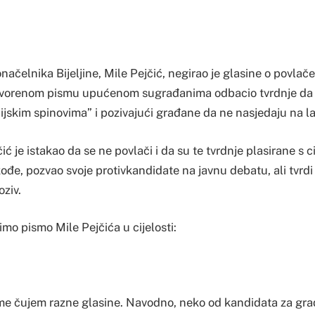
ačelnika Bijeljine, Mile Pejčić, negirao je glasine o povlače
 otvorenom pismu upućenom sugrađanima odbacio tvrdnje da 
ijskim spinovima” i pozivajući građane da ne nasjedaju na l
jčić je istakao da se ne povlači i da su te tvrdnje plasirane s
akođe, pozvao svoje protivkandidate na javnu debatu, ali tvrdi
oziv.
mo pismo Mile Pejčića u cijelosti:
eme čujem razne glasine. Navodno, neko od kandidata za gr