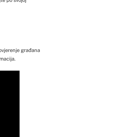
te po svojoj
povjerenje građana
rmacija.