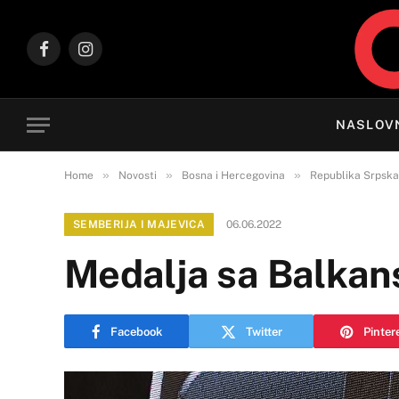
Facebook
Instagram
NASLOV
»
»
»
Home
Novosti
Bosna i Hercegovina
Republika Srpska
SEMBERIJA I MAJEVICA
06.06.2022
Medalja sa Balkans
Facebook
Twitter
Pinter