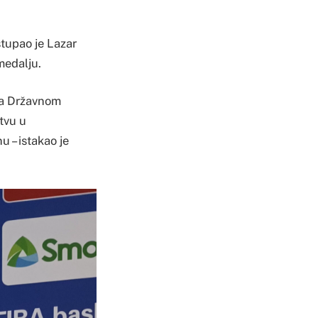
stupao je Lazar
medalju.
na Državnom
tvu u
u – istakao je