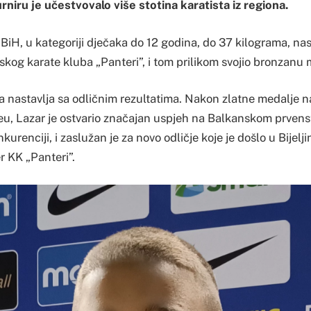
rniru je učestvovalo više stotina karatista iz regiona.
BiH, u kategoriji dječaka do 12 godina, do 37 kilograma, na
inskog karate kluba „Panteri”, i tom prilikom svojio bronzanu 
 nastavlja sa odličnim rezultatima. Nakon zlatne medalje 
eu, Lazar je ostvario značajan uspjeh na Balkanskom prvens
renciji, i zaslužan je za novo odličje koje je došlo u Bijeljin
er KK „Panteri”.