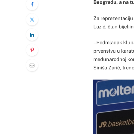
Beogradu, a na tu
Za reprezentaciju 
Lazić, član bijelj
– Podmladak kluba
prvenstvu u karat
međunarodnoj konku
Siniša Zarić, tren