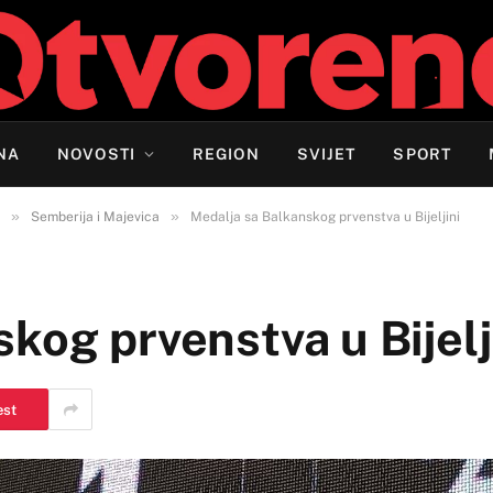
NA
NOVOSTI
REGION
SVIJET
SPORT
»
»
Semberija i Majevica
Medalja sa Balkanskog prvenstva u Bijeljini
kog prvenstva u Bijelj
est