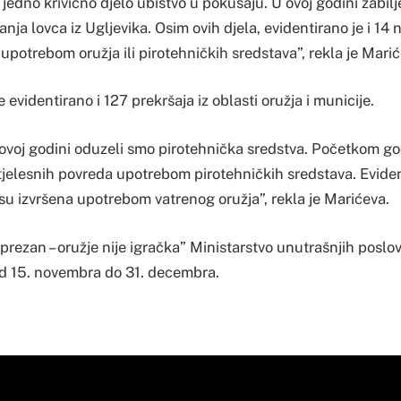
 jedno krivično djelo ubistvo u pokušaju. U ovoj godini zabilj
nja lovca iz Ugljevika. Osim ovih djela, evidentirano je i 14
 upotrebom oružja ili pirotehničkih sredstava”, rekla je Marić
 evidentirano i 127 prekršaja iz oblasti oružja i municije.
 ovoj godini oduzeli smo pirotehnička sredstva. Početkom go
tjelesnih povreda upotrebom pirotehničkih sredstava. Eviden
su izvršena upotrebom vatrenog oružja”, rekla je Marićeva.
rezan – oružje nije igračka” Ministarstvo unutrašnjih poslo
od 15. novembra do 31. decembra.