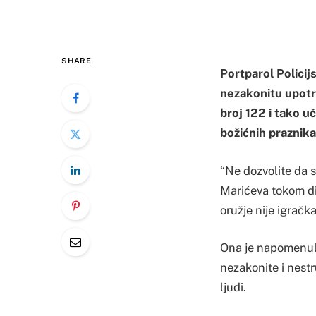
SHARE
Portparol Policij
nezakonitu upotre
broj 122 i tako 
božićnih praznika
“Ne dozvolite da se
Marićeva tokom di
oružje nije igračka
Ona je napomenula
nezakonite i nest
ljudi.