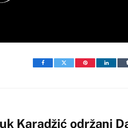
Facebook
Twitter
Pinterest
LinkedIn
uk Karadžić održani Da