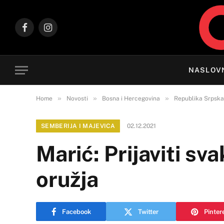
Facebook
Instagram
NASLOV
»
»
»
Home
Novosti
Bosna i Hercegovina
Republika Srpska
SEMBERIJA I MAJEVICA
02.12.2021
Marić: Prijaviti s
oružja
Facebook
Twitter
Pinter