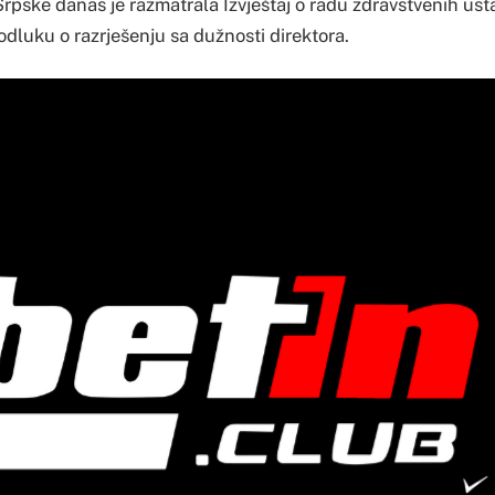
rpske danas je razmatrala Izvještaj o radu zdravstvenih ust
 odluku o razrješenju sa dužnosti direktora.