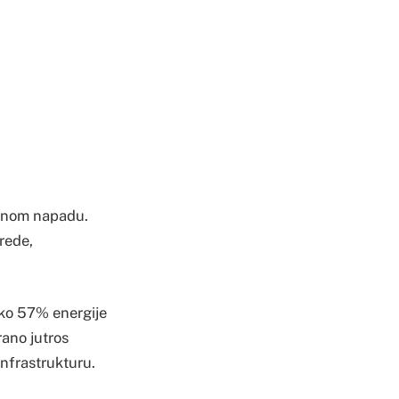
etnom napadu.
vrede,
oko 57% energije
rano jutros
infrastrukturu.