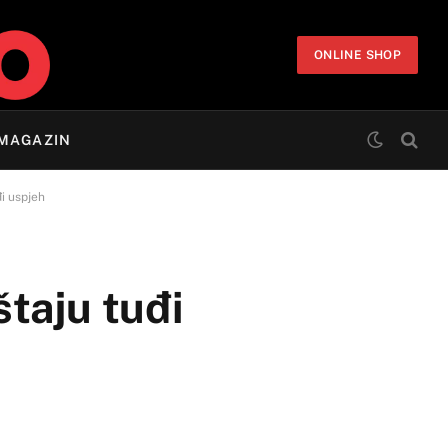
ONLINE SHOP
MAGAZIN
i uspjeh
taju tuđi