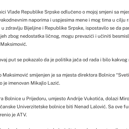
nici Vlade Republike Srpske odlučeno o mojoj smjeni sa mjes
vakodnevnim naporima i uspjesima mene i mog tima u cilju r
u zdravlju Bijeljine i Republike Srpske, ispostavilo se da par 
pjeh zbog nedostatka ličnog, mogu prevazići i učiniti besmis
e Maksimović.
ovaj put se pokazalo da je politika jača od rada i bilo kakvog 
 Maksimović smijenjen je sa mjesta direktora Bolnice “Sveti 
o je imenovan Mikajlo Lazić.
a Bolnice u Prijedoru, umjesto Andrije Vukotića, dolazi Miros
očanske Univerzitetske bolnice biti Nenad Lalović. Sa ove fu
renio je ATV.