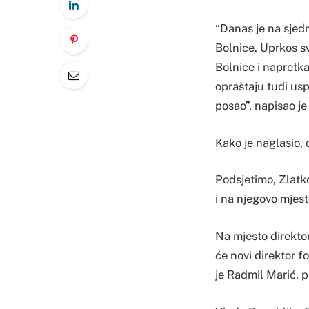
“Danas je na sjed
Bolnice. Uprkos s
Bolnice i napretka 
opraštaju tuđi us
posao”, napisao j
Kako je naglasio, 
Podsjetimo, Zlatko
i na njegovo mjest
Na mjesto direktor
će novi direktor f
je Radmil Marić, p