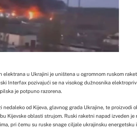
h elektrana u Ukrajini je uništena u ogromnom ruskom rak
nski Interfax pozivajući se na visokog dužnosnika elektropri
pilska je potpuno razorena.
zi nedaleko od Kijeva, glavnog grada Ukrajine, te proizvodi 
u Kijevske oblasti strujom. Ruski raketni napad izveden je 
ima, pri čemu su ruske snage ciljale ukrajinsku energetsku 