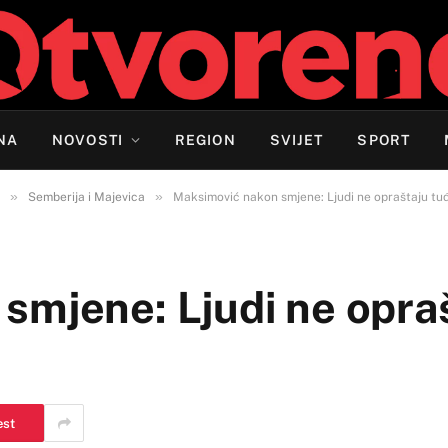
NA
NOVOSTI
REGION
SVIJET
SPORT
»
»
Semberija i Majevica
Maksimović nakon smjene: Ljudi ne opraštaju tuđ
smjene: Ljudi ne opraš
est