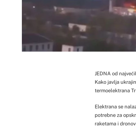
JEDNA od najveći
Kako javlja ukraji
termoelektrana Tr
Elektrana se nala
potrebne za opskrb
raketama i dronov