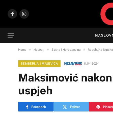
Facebook
Instagram
NASLOV
»
»
»
Home
Novosti
Bosna i Hercegovina
Republika Srpska
SEMBERIJA I MAJEVICA
11.04.2024
Maksimović nakon 
uspjeh
Facebook
Twitter
Pinter