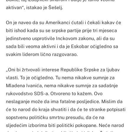
aktivan“, istakao je Šešelj.
On je naveo da su Amerikanci ćutali i čekali kakav će
biti ishod kada su se srpske partije prije tri mjeseca
jedinstveno usprotivile Inckovom zakonu, ali da su
sada bili veoma aktivni i da je Eskobar očigledno sa
svakim liderom lično razgovarao.
„Oni bi žrtvovali interese Republike Srpske za ljubav
vlasti. To je očigledno. Tu nema nikakve sumnje za
Mladena Ivanića, nema nikakve sumnje za sadašnje
rukovodstvo SDS-a. Otvoreno to kažem. Ovo
neslaganje može da ima fatalne posljedice. Mislim da
će to narod do kraja shvatiti i da će te stranke potpisati
sopstvenu političku smrtnu presudu, da će na
sljedećim izborima biti politički pokopane. Neće narod