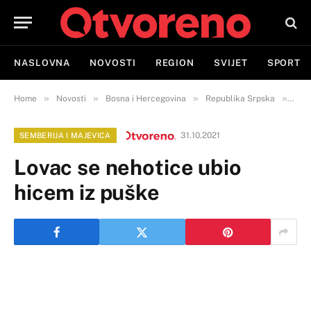
NASLOVNA
NOVOSTI
REGION
SVIJET
SPORT
»
»
»
»
Home
Novosti
Bosna i Hercegovina
Republika Srpska
Semb
31.10.2021
SEMBERIJA I MAJEVICA
Lovac se nehotice ubio
hicem iz puške