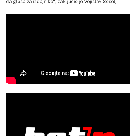
da glasa za izdajnike“, zaključio je Vojislav Šešelj.