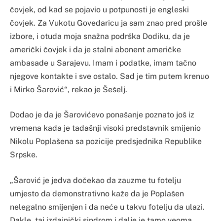
čovjek, od kad se pojavio u potpunosti je engleski
čovjek. Za Vukotu Govedaricu ja sam znao pred prošle
izbore, i otuda moja snažna podrška Dodiku, da je
američki čovjek i da je stalni abonent američke
ambasade u Sarajevu. Imam i podatke, imam tačno
njegove kontakte i sve ostalo. Sad je tim putem krenuo
i Mirko Šarović“, rekao je Šešelj.
Dodao je da je Šarovićevo ponašanje poznato još iz
vremena kada je tadašnji visoki predstavnik smijenio
Nikolu Poplašena sa pozicije predsjednika Republike
Srpske.
„Šarović je jedva dočekao da zauzme tu fotelju
umjesto da demonstrativno kaže da je Poplašen
nelegalno smijenjen i da neće u takvu fotelju da ulazi.
Dakle, taj izdajnički sindrom i dalje je tamo veoma