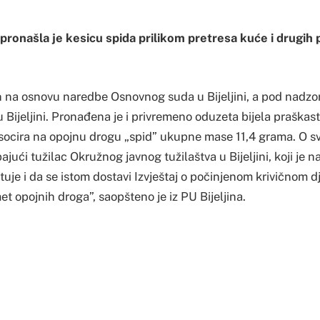
a pronašla je kesicu spida prilikom pretresa kuće i drugih 
šen na osnovu naredbe Osnovnog suda u Bijeljini, a pod nad
u Bijeljini. Pronađena je i privremeno oduzeta bijela praškast
socira na opojnu drogu „spid” ukupne mase 11,4 grama. O s
jući tužilac Okružnog javnog tužilaštva u Bijeljini, koji je n
je i da se istom dostavi Izvještaj o počinjenom krivičnom d
et opojnih droga”, saopšteno je iz PU Bijeljina.