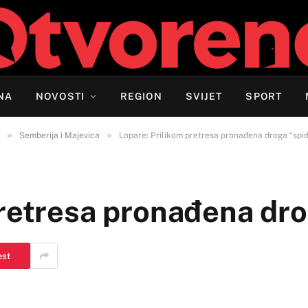
NA
NOVOSTI
REGION
SVIJET
SPORT
»
»
Semberija i Majevica
Lopare: Prilikom pretresa pronađena droga “spi
pretresa pronađena dro
est