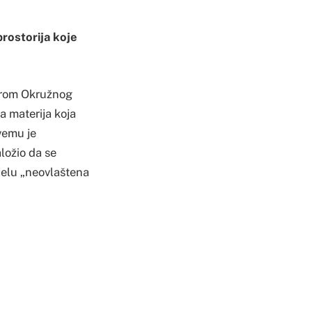
prostorija koje
zorom Okružnog
a materija koja
vemu je
aložio da se
jelu „neovlaštena