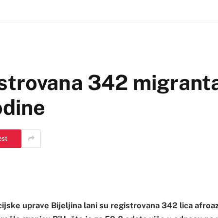
gistrovana 342 migrant
odine
est
ijske uprave Bijeljina lani su registrovana 342 lica afroa