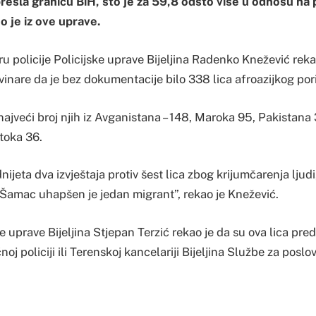
prešla granicu BiH, što je za 59,8 odsto više u odnosu n
 je iz ove uprave.
u policije Policijske uprave Bijeljina Radenko Knežević reka
vinare da je bez dokumentacije bilo 338 lica afroazijkog pori
najveći broj njih iz Avganistana – 148, Maroka 95, Pakistana 3
toka 36.
nijeta dva izvještaja protiv šest lica zbog krijumčarenja ljud
e Šamac uhapšen je jedan migrant”, rekao je Knežević.
e uprave Bijeljina Stjepan Terzić rekao je da su ova lica pred
oj policiji ili Terenskoj kancelariji Bijeljina Službe za poslo