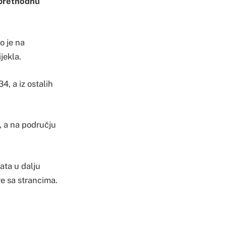
a prethodnu
o je na
jekla.
4, a iz ostalih
i, a na području
ata u dalju
ve sa strancima.