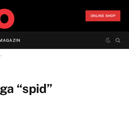
ONLINE SHOP
MAGAZIN
d”
ga “spid”