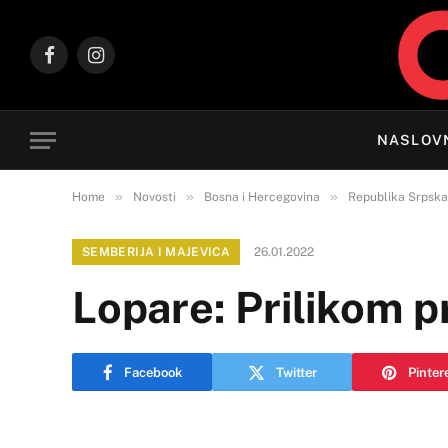
Facebook
Instagram
NASLOV
»
»
»
Home
Novosti
Bosna i Hercegovina
Republika Srpska
SEMBERIJA I MAJEVICA
26.01.2022
Lopare: Prilikom 
Facebook
Twitter
Pinter