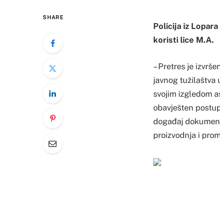
SHARE
Policija iz Lopar
koristi lice M.A.
– Pretres je izvr
javnog tužilaštva 
svojim izgledom a
obavješten postupa
događaj dokumentu
proizvodnja i prom