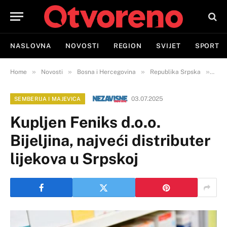
NASLOVNA
NOVOSTI
REGION
SVIJET
SPORT
»
»
»
»
Home
Novosti
Bosna i Hercegovina
Republika Srpska
Semb
03.07.2025
SEMBERIJA I MAJEVICA
Kupljen Feniks d.o.o.
Bijeljina, najveći distributer
lijekova u Srpskoj