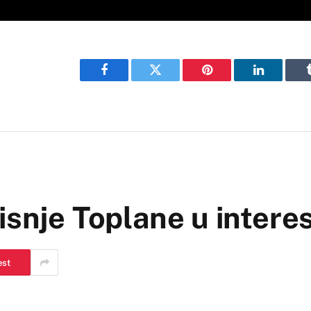
Facebook
Twitter
Pinterest
LinkedIn
isnje Toplane u intere
est