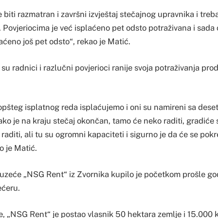
 biti razmatran i završni izvještaj stečajnog upravnika i tre
 Povjeriocima je već isplaćeno pet odsto potraživana i sada 
laćeno još pet odsto“, rekao je Matić.
 su radnici i razlučni povjerioci ranije svoja potraživanja pr
opšteg isplatnog reda isplaćujemo i oni su namireni sa deset
ko je na kraju stečaj okončan, tamo će neko raditi, gradiće 
 raditi, ali tu su ogromni kapaciteti i sigurno je da će se pok
o je Matić.
zeće „NSG Rent“ iz Zvornika kupilo je početkom prošle godi
ećeru.
, „NSG Rent“ je postao vlasnik 50 hektara zemlje i 15.000 