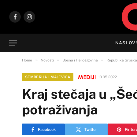
Facebook
Instagram
NASLOV
»
»
»
Home
Novosti
Bosna i Hercegovina
Republika Srpska
SEMBERIJA I MAJEVICA
10.05.2022
Kraj stečaja u „Še
potraživanja
Facebook
Twitter
Pinter