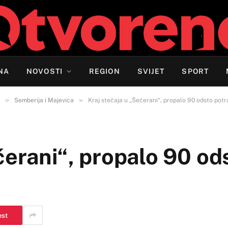
NA
NOVOSTI
REGION
SVIJET
SPORT
»
»
Semberija i Majevica
Kraj stečaja u „Šećerani“, propalo 90 odsto potr
ćerani“, propalo 90 od
est