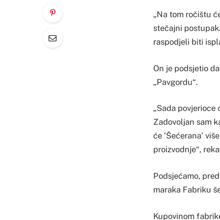
„Na tom ročištu će
stečajni postupak.
raspodjeli biti isp
On je podsjetio da
„Pavgordu“.
„Sada povjerioce 
Zadovoljan sam ka
će ’Šećerana’ više
proizvodnje“, reka
Podsjećamo, predu
maraka Fabriku š
Kupovinom fabrike