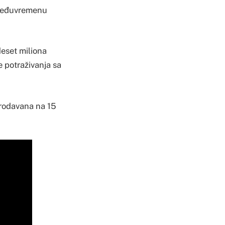
 međuvremenu
deset miliona
e potraživanja sa
prodavana na 15