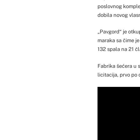
poslovnog komple
dobila novog vlas
„Pavgord“ je otkup
maraka sa čime je 
132 spala na 21 čl
Fabrika šećera u 
licitacija, prvo po