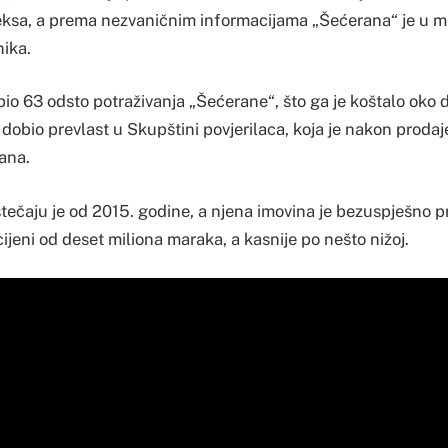
ksa, a prema nezvaničnim informacijama „Šećerana“ je u
nika.
io 63 odsto potraživanja „Šećerane“, što ga je koštalo oko 
dobio prevlast u Skupštini povjerilaca, koja je nakon prodaj
ana.
stečaju je od 2015. godine, a njena imovina je bezuspješno 
 cijeni od deset miliona maraka, a kasnije po nešto nižoj.