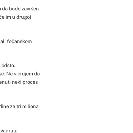
ba da bude završen
će im u drugoj
odali fočanskom
 odsto.
se. Ne vjerujem da
renuti neki proces
ne za tri miliona
kvadrata