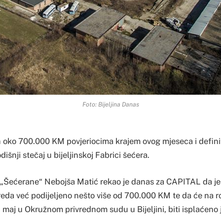
Foto: Bijeljina Danas
 oko 700.000 KM povjeriocima krajem ovog mjeseca i definit
nji stečaj u bijeljinskoj Fabrici šećera.
 „Šećerane“ Nebojša Matić rekao je danas za CAPITAL da je
eda već podijeljeno nešto više od 700.000 KM te da će na roč
 maj u Okružnom privrednom sudu u Bijeljini, biti isplaćeno j