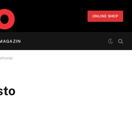
ONLINE SHOP
MAGAZIN
aživanja
sto