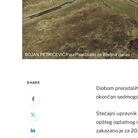
SHARE
Diobom preostalih
okončan sedmogodiš
Stečajni upravnik
opšteg isplatnog r
zakazano je za 20.