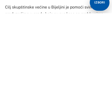
IZBORI
Cilj skupštinske većine u Bijeljini je pomoći svim
preduzećima u gradu koja su suočena sa problemima,
bez obzira na politički kadar u njima, rekao je
potpredsjednik Skupštine grada Milenko Mitrović.
Govoreći o dnevnom redu današnje sjednice, koji je
sadržavao 20 tačaka, Mitrović je naveo da, osim
regulacionih planova, podršku nije dobila ni informacija
o aktivnostima koje se vode na lokalitetu Vanekov mlin.
“Ova informacija nije prošla jer odbornici nisu
zadovoljni obrazloženjem koje su dobili od nadležne
inspekcijske službe”, rekao je Mitrović novinarima po
završetku sjednice Skupštine grada.
Kada je riječ o situaciji u gradskoj Toplani, Mitrović