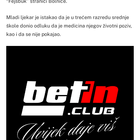
“Fejsbuk” stranici Bolnice.
Mladi ljekar je istakao da je u trećem razredu srednje
škole donio odluku da je medicina njegov životni poziv,
kao i da se nije pokajao.