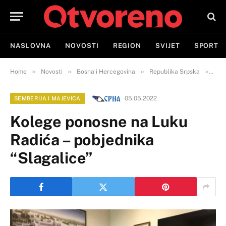
NASLOVNA
NOVOSTI
REGION
SVIJET
SPORT
»
»
»
»
Home
Novosti
Bosna i Hercegovina
Republika Srpska
Semb
05.05.2022
SEMBERIJA I MAJEVICA
Kolege ponosne na Luku
Radića – pobjednika
“Slagalice”