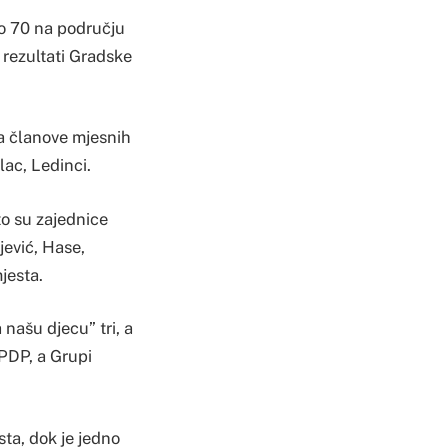
no 70 na području
 rezultati Gradske
za članove mjesnih
lac, Ledinci.
to su zajednice
jević, Hase,
jesta.
 našu djecu” tri, a
-PDP, a Grupi
sta, dok je jedno