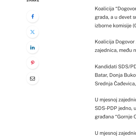
SHARE
Koalicija “Dogovor
grada, a u devet 
izborne komisije (
Koalicija Dogovor 
zajednica, među nj
Kandidati SDS/PDP
Batar, Donja Bukov
Srednja Čađevica, 
U mjesnoj zajednic
SDS-PDP jedno, u 
građana “Gornje C
U mjesnoj zajednic