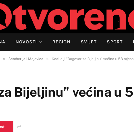
NA
NOVOSTI
REGION
SVIJET
SPORT
»
»
Semberija i Majevica
Koaliciji “Dogovor za Bijeljinu” većina u 58 mjesn
za Bijeljinu” većina u 
est