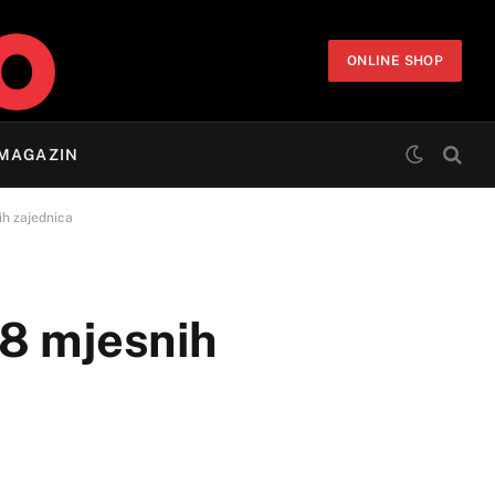
ONLINE SHOP
MAGAZIN
ih zajednica
58 mjesnih