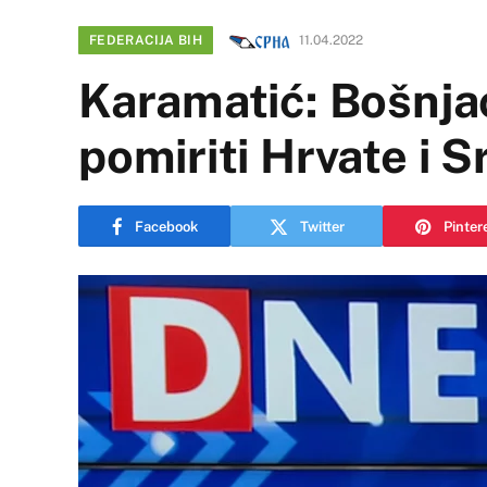
FEDERACIJA BIH
11.04.2022
Karamatić: Bošnjaci
pomiriti Hrvate i S
Facebook
Twitter
Pinter