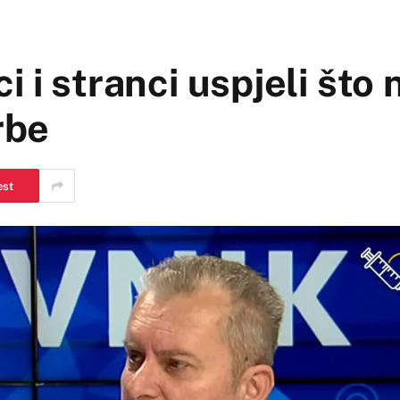
 i stranci uspjeli što n
rbe
est