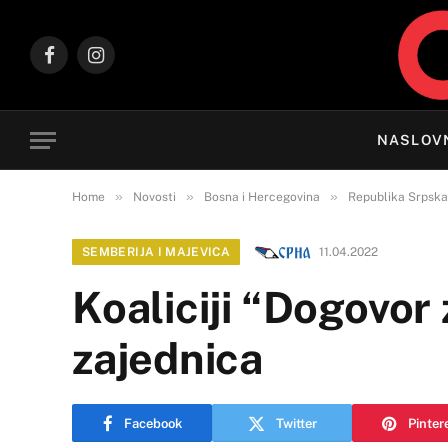
Facebook
Instagram
NASLOV
»
»
»
Home
Novosti
Bosna i Hercegovina
Republika Srpska
SEMBERIJA I MAJEVICA
11.04.2022
Koaliciji “Dogovor 
zajednica
Facebook
Twitter
Pinter