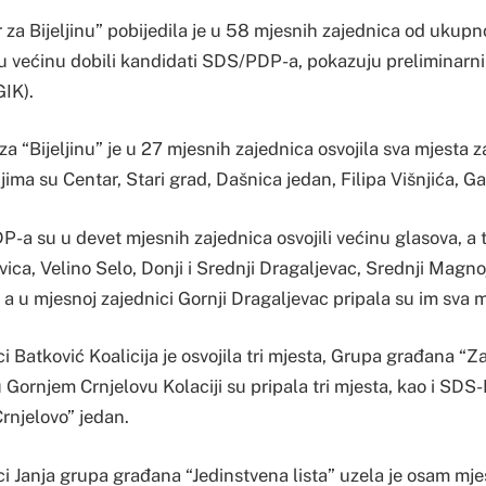
 za Bijeljinu” pobijedila je u 58 mjesnih zajednica od ukup
su većinu dobili kandidati SDS/PDP-a, pokazuju preliminarni
GIK).
za “Bijeljinu” je u 27 mjesnih zajednica osvojila sva mjesta 
ima su Centar, Stari grad, Dašnica jedan, Filipa Višnjića, Ga
-a su u devet mjesnih zajednica osvojili većinu glasova, a 
ica, Velino Selo, Donji i Srednji Dragaljevac, Srednji Magno
a u mjesnoj zajednici Gornji Dragaljevac pripala su im sva m
i Batković Koalicija je osvojila tri mjesta, Grupa građana “Za
Gornjem Crnjelovu Kolaciji su pripala tri mjesta, kao i SDS
rnjelovo” jedan.
i Janja grupa građana “Jedinstvena lista” uzela je osam mje