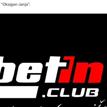
 “Oksigen-Janja”.