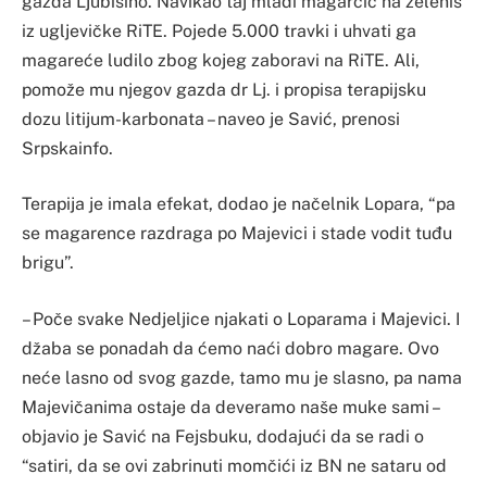
gazda Ljubišino. Navikao taj mladi magarčić na zeleniš
iz ugljevičke RiTE. Pojede 5.000 travki i uhvati ga
magareće ludilo zbog kojeg zaboravi na RiTE. Ali,
pomože mu njegov gazda dr Lj. i propisa terapijsku
dozu litijum-karbonata – naveo je Savić, prenosi
Srpskainfo.
Terapija je imala efekat, dodao je načelnik Lopara, “pa
se magarence razdraga po Majevici i stade vodit tuđu
brigu”.
– Poče svake Nedjeljice njakati o Loparama i Majevici. I
džaba se ponadah da ćemo naći dobro magare. Ovo
neće lasno od svog gazde, tamo mu je slasno, pa nama
Majevičanima ostaje da deveramo naše muke sami –
objavio je Savić na Fejsbuku, dodajući da se radi o
“satiri, da se ovi zabrinuti momčići iz BN ne sataru od