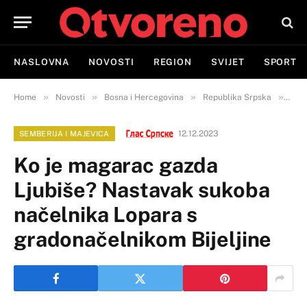
NASLOVNA
NOVOSTI
REGION
SVIJET
SPORT
»
»
»
»
Home
Novosti
Bosna i Hercegovina
Republika Srpska
Semb
12.12.2023
SEMBERIJA I MAJEVICA
Ko je magarac gazda
Ljubiše? Nastavak sukoba
načelnika Lopara s
gradonačelnikom Bijeljine