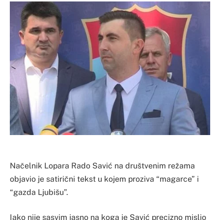
Načelnik Lopara Rado Savić na društvenim režama
objavio je satirični tekst u kojem proziva “magarce” i
“gazda Ljubišu”.
Iako nije sasvim jasno na koga je Savić precizno mislio