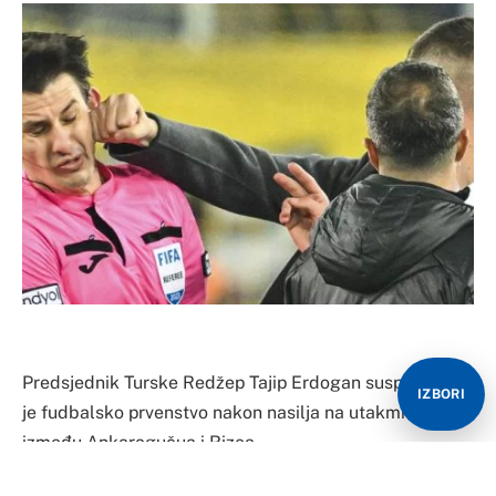
Predsjednik Turske Redžep Tajip Erdogan suspendovao
IZBORI
je fudbalsko prvenstvo nakon nasilja na utakmici
između Ankaragučua i Rizea.