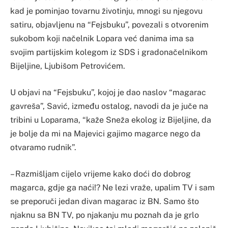
kad je pominjao tovarnu životinju, mnogi su njegovu
satiru, objavljenu na “Fejsbuku”, povezali s otvorenim
sukobom koji načelnik Lopara već danima ima sa
svojim partijskim kolegom iz SDS i gradonačelnikom
Bijeljine, Ljubišom Petrovićem.
U objavi na “Fejsbuku”, kojoj je dao naslov “magarac
gavreša”, Savić, između ostalog, navodi da je juče na
tribini u Loparama, “kaže Sneža ekolog iz Bijeljine, da
je bolje da mi na Majevici gajimo magarce nego da
otvaramo rudnik”.
– Razmišljam cijelo vrijeme kako doći do dobrog
magarca, gdje ga naći!? Ne lezi vraže, upalim TV i sam
se preporuči jedan divan magarac iz BN. Samo što
njaknu sa BN TV, po njakanju mu poznah da je grlo