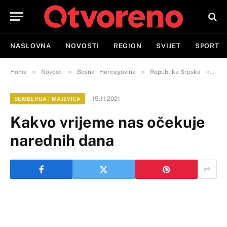
NASLOVNA
NOVOSTI
REGION
SVIJET
SPORT
»
»
»
»
Home
Novosti
Bosna i Hercegovina
Republika Srpska
Semb
15.11.2021
SEMBERIJA I MAJEVICA
Kakvo vrijeme nas očekuje
narednih dana