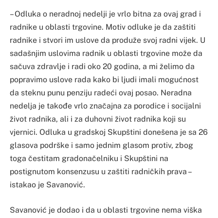
– Odluka o neradnoj nedelji je vrlo bitna za ovaj grad i
radnike u oblasti trgovine. Motiv odluke je da zaštiti
radnike i stvori im uslove da produže svoj radni vijek. U
sadašnjim uslovima radnik u oblasti trgovine može da
sačuva zdravlje i radi oko 20 godina, a mi želimo da
popravimo uslove rada kako bi ljudi imali mogućnost
da steknu punu penziju radeći ovaj posao. Neradna
nedelja je takođe vrlo značajna za porodice i socijalni
život radnika, ali i za duhovni život radnika koji su
vjernici. Odluka u gradskoj Skupštini donešena je sa 26
glasova podrške i samo jednim glasom protiv, zbog
toga čestitam gradonačelniku i Skupštini na
postignutom konsenzusu u zaštiti radničkih prava –
istakao je Savanović.
Savanović je dodao i da u oblasti trgovine nema viška