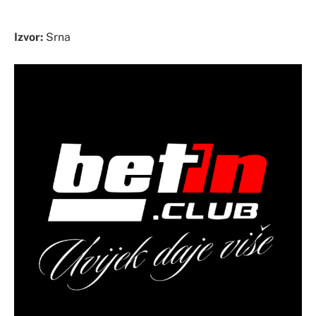
Izvor:
Srna